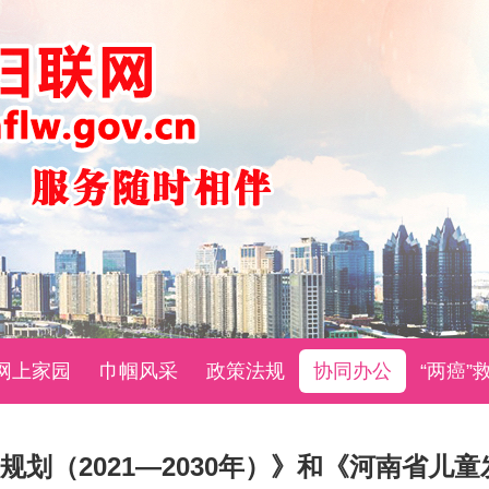
网上家园
巾帼风采
政策法规
协同办公
“两癌”
（2021—2030年）》和《河南省儿童发