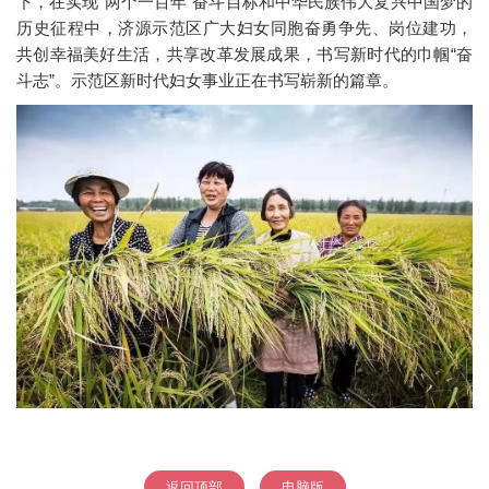
下，在实现“两个一百年”奋斗目标和中华民族伟大复兴中国梦的
历史征程中，济源示范区广大妇女同胞奋勇争先、岗位建功，
共创幸福美好生活，共享改革发展成果，书写新时代的巾帼“奋
斗志”。示范区新时代妇女事业正在书写崭新的篇章。
返回顶部
电脑版