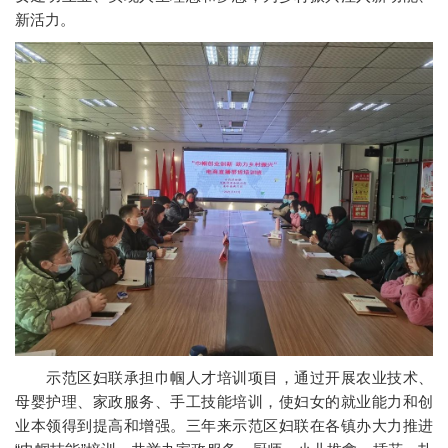
新活力。
示范区妇联承担巾帼人才培训项目，通过开展农业技术、
母婴护理、家政服务、手工技能培训，使妇女的就业能力和创
业本领得到提高和增强。三年来示范区妇联在各镇办大力推进