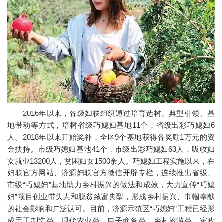
2016年以来，各级妇联组织通过培育选树、典型引领、基
地带动等方式，培树省级巧媳妇基地11个，省级出彩巧媳妇6
人。2018年以来开始奖补，全区9个基地获得各奖励1万元的资
金扶持。市级巧媳妇基地41个，市级出彩巧媳妇63人，吸收妇
女就业13200人，贫困妇女1500余人。巧媳妇工程实施以来，在
妇联官方网站、济源妇联官方微信开辟专栏，连续推出省级、
市级“巧媳妇”基地助力乡村振兴的做法和成效，大力宣传“巧媳
妇”项目创业带头人和脱贫致富典型，形成乡村振兴、巾帼奉献
的社会影响和广泛认可。目前，济源示范区“巧媳妇”工程已经形
成手工制造类、现代农业类、电子商务类、乡村旅游类、家政