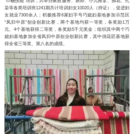
“巾帼技能”培训，共举办家政服务、厨师、小儿推拿、插花、扎
染等各类培训班1241期共计培训妇女10020人（持证），促进妇
女就业7300余人；积极推荐6家妇字号巧媳妇基地参加示范区
“凤归中原”创业创新比赛，两个基地均获一等奖，各奖励1万
元。4个基地获得二等奖，各奖励5千元奖金；组织其中两个巧
媳妇基地参加全省凤归中原创业创新比赛，其中俏花匠基地获
得全省三等奖、第八名的成绩。