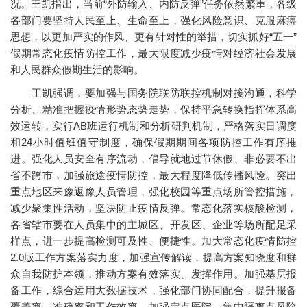
况。王凯指出，当前“外防输入、内防反弹”任务依然繁重，各级
各部门要坚持人民至上、生命至上，强化风险意识、克服麻痹
思想，以更加严实的作风、更有针对性的举措，切实抓好“五一”
假期常态化疫情防控工作，最大限度减少疫情对经济社会发展
和人民群众假期生活的影响。
王凯强调，要加强与国务院联防联控机制对接沟通，科学
分析、精准把握疫情形势态势走势，保持平急转换指挥体系高
效运转，实行AB班运行机制和分析研判机制，严格落实日调度
和24小时值班值守制度，确保假期期间各项防控工作有序推
进。强化人员安全有序流动，倡导就地过节休假、非必要不出
省不跨市，加强旅途疫情防控，最大程度降低传播风险。突出
重点地区来豫返豫人员管理，强化校园等重点场所管控措施，
减少聚集性活动，坚决防止疫情反弹。常态化落实核酸检测，
各省辖市要在人员集中的主城区、开发区、企业等场所配足采
样点，进一步提高检测可及性、便捷性。加大常态化疫情防控
2.0版工作方案落实力度，加强宣传解读，提高方案知晓度和群
众自我防护本领，推动方案有效落实、发挥作用。加强基层报
备工作，综合运用大数据技术，强化部门协同配合，提升报备
覆盖率、准确率和工作效率。加强定点医院、集中隔离点风险