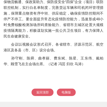
保物流畅通、保政策助力、保防疫安全“四保”企业（项目）联防
联控机制，实行白名单制度，完善货运车辆和司机闭环管理措
施，保障重点物资有序中转、供应稳定，确保疫情防控期间不
停产不停工。要全面提升常态化疫情防控能力，迅速形成48小
时免费核酸检测加场所码查验能力、省辖市主城区处置大规模
疫情隔离能力，积极谋划实施一批公共卫生项目，有力保障人
民生命健康安全。
会议以视频会议形式召开。各省辖市、济源示范区、航空
港区及各县（市、区）设分会场。
孙守刚、陈舜、曲孝丽、费东斌、陈星、王东伟、戴柏
华、顾雪飞在主会场出席。（记者 冯芸 归欣 马涛）
返回顶部
电脑版