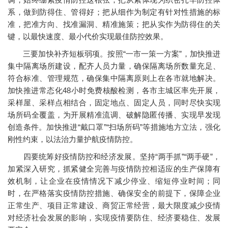
系，做到防得住、管得好；把从细作为制定有针对性措施的标
准，把准方向、找准漏洞、精准施策；把从实作为防得住的关
键，以最快速度、最小代价实现最佳防控效果。
三要加快补齐短板弱项。按照“一市一策一方案”，加快推进
集中隔离场所建设，配齐人员力量，确保隔离场所数量充足、
符合标准、管理规范，确保集中隔离原则上在各市就地解决。
加快推进常态化48小时免费核酸检测，各市主城区率先开展，
采样屋、采样点相结合，固定地点、固定人员，同时尽快实现
场所码全覆盖，为开展精准流调、破解隐匿传播、实现早发现
创造条件。加快推进“戴口罩”“扫场所码”等措施地方立法，强化
刚性约束，以法治力量护航疫情防控。
四要统筹好疫情防控和经济发展。坚持“两手抓”“两手硬”，
加紧深入研究，抓紧健全完善与疫情防控相适应的生产保障有
效机制，让企业在疫情情况下减少停业、缩短停业时间；同
时，在严格落实疫情防控措施、确保安全的前提下，保障企业
正常生产、项目正常建设、商贸正常经营，最大限度减少疫情
对经济社会发展的影响，实现疫情要防住、经济要稳住、发展