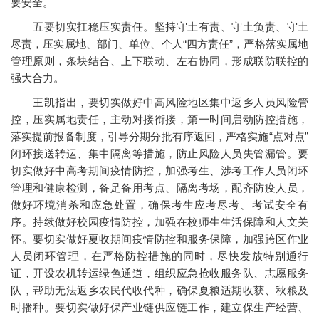
要安全。
五要切实扛稳压实责任。坚持守土有责、守土负责、守土
尽责，压实属地、部门、单位、个人“四方责任”，严格落实属地
管理原则，条块结合、上下联动、左右协同，形成联防联控的
强大合力。
王凯指出，要切实做好中高风险地区集中返乡人员风险管
控，压实属地责任，主动对接衔接，第一时间启动防控措施，
落实提前报备制度，引导分期分批有序返回，严格实施“点对点”
闭环接送转运、集中隔离等措施，防止风险人员失管漏管。要
切实做好中高考期间疫情防控，加强考生、涉考工作人员闭环
管理和健康检测，备足备用考点、隔离考场，配齐防疫人员，
做好环境消杀和应急处置，确保考生应考尽考、考试安全有
序。持续做好校园疫情防控，加强在校师生生活保障和人文关
怀。要切实做好夏收期间疫情防控和服务保障，加强跨区作业
人员闭环管理，在严格防控措施的同时，尽快发放特别通行
证，开设农机转运绿色通道，组织应急抢收服务队、志愿服务
队，帮助无法返乡农民代收代种，确保夏粮适期收获、秋粮及
时播种。要切实做好保产业链供应链工作，建立保生产经营、