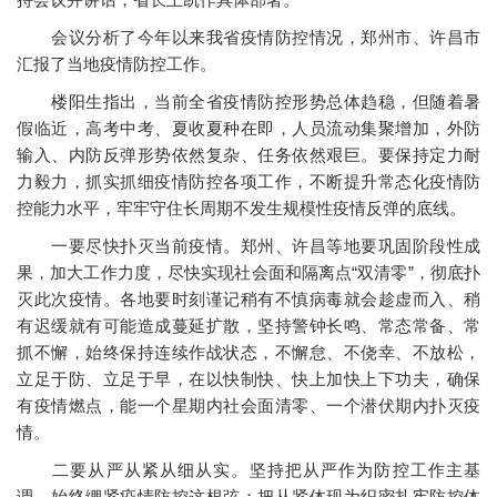
会议分析了今年以来我省疫情防控情况，郑州市、许昌市
汇报了当地疫情防控工作。
楼阳生指出，当前全省疫情防控形势总体趋稳，但随着暑
假临近，高考中考、夏收夏种在即，人员流动集聚增加，外防
输入、内防反弹形势依然复杂、任务依然艰巨。要保持定力耐
力毅力，抓实抓细疫情防控各项工作，不断提升常态化疫情防
控能力水平，牢牢守住长周期不发生规模性疫情反弹的底线。
一要尽快扑灭当前疫情。郑州、许昌等地要巩固阶段性成
果，加大工作力度，尽快实现社会面和隔离点“双清零”，彻底扑
灭此次疫情。各地要时刻谨记稍有不慎病毒就会趁虚而入、稍
有迟缓就有可能造成蔓延扩散，坚持警钟长鸣、常态常备、常
抓不懈，始终保持连续作战状态，不懈怠、不侥幸、不放松，
立足于防、立足于早，在以快制快、快上加快上下功夫，确保
有疫情燃点，能一个星期内社会面清零、一个潜伏期内扑灭疫
情。
二要从严从紧从细从实。坚持把从严作为防控工作主基
调，始终绷紧疫情防控这根弦；把从紧体现为织密扎牢防控体