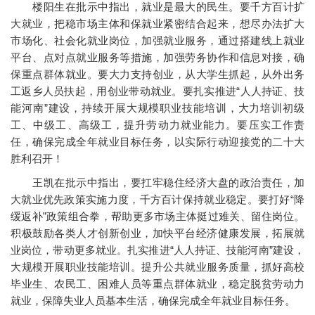
楼阳生在批示中指出，就业是最大的民生。要千方百计扩
大就业，把稳市场主体和保就业紧密结合起来，想尽办法扩大
市场化、社会化就业岗位，加强就业服务，通过搭建线上就业
平台、点对点就业服务等措施，加强劳务协作和信息对接，确
保重点群体就业。要大力支持创业，从大学生抓起，从外出务
工返乡人员扶起，用创业带动就业。要扎实推进“人人持证、技
能河南”建设，持续开展大规模职业技能培训，大力培训初级
工、中级工、高级工，提升劳动力就业能力。要压实工作责
任，确保完成全年就业目标任务，以实际行动迎接党的二十大
胜利召开！
王凯在批示中指出，要扛牢稳住经济大盘的政治责任，加
大就业优先政策实施力度，千方百计保持就业稳定。要打好“降
缓返补”政策组合拳，帮助更多市场主体挺过难关、留住岗位。
积极鼓励各类人才创新创业，加快平台经济健康发展，拓展就
业岗位，带动更多就业。扎实推进“人人持证、技能河南”建设，
大规模开展职业技能培训。提升公共就业服务质量，抓好高校
毕业生、农民工、困难人员等重点群体就业，稳定脱贫劳动力
就业，保障失业人员基本生活，确保完成全年就业目标任务。