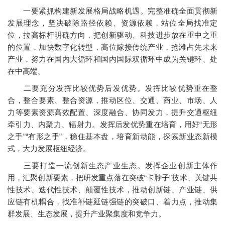
一要紧抓构建新发展格局战略机遇。完整准确全面贯彻新
发展理念，坚决破除路径依赖、资源依赖，站位全局找准定
位，拉高标杆明确方向，把创新驱动、科技进步放在重中之重
的位置，加快数字化转型，高位嫁接传统产业，抢滩占先未来
产业，努力在国内大循环和国内国际双循环中成为关键环、处
在中高端。
二要充分发挥比较优势后发优势。发挥比较优势重在整
合，整合要素、整合资源，推动区位、交通、商业、市场、人
力等要素资源高效配置、深度融合、协同发力，提升交通枢纽
牵引力、内聚力、辐射力。发挥后发优势重在培育，用好“无形
之手”“有形之手”，稳住基本盘，培育新动能，探索新业态新模
式，大力发展枢纽经济。
三要打造一流创新生态产业生态。发挥企业创新主体作
用，汇聚创新要素，把研发重点落在突破“卡脖子”技术、关键共
性技术、迭代性技术、颠覆性技术，推动创新链、产业链、供
应链有机耦合，找准补链延链强链的突破口、着力点，推动集
群发展、生态发展，提升产业聚集度和竞争力。