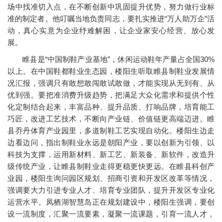
场中找准切入点，在不断创新中巩固提升优势，努力做行业标
准的制定者。他叮嘱当地负责同志，要扎实推进“万人助万企”活
动，真心实意为企业纾难解困，让企业家安心经营、放心发
展。
睢县是“中国制鞋产业基地”，休闲运动鞋年产量占全国30%
以上。在中国鞋都鞋业生态园，楼阳生听取睢县制鞋业发展情
况汇报，强调只有敢想敢闯敢试敢做，才能实现从无到有、从
优到强。要把准消费升级趋势，把满足大众化需求和提供个性
化定制结合起来，丰富品种、提升品质、打响品牌，培育能工
巧匠，改进工艺技术，不断向产业链、价值链更高端迈进。睢
县乔丹体育产业园里，多道制鞋工艺实现自动化。楼阳生边走
边看边问，指出制鞋业永远是朝阳产业，要以创新为引领、以
科技为支撑，运用新材料、新工艺、新装备、新软件，改造升
级传统产业，让睢县制鞋业走得更稳更快更远。在睢县科创产
业园，楼阳生询问园区规划、招商引资和开发区改革等情况，
强调要大力引进专业人才、培育专业团队，提升开发区专业化
运营水平。凤栖湖智慧岛正在规划建设中，楼阳生强调，要创
设一流制度，汇聚一流要素，凝聚一流课题，引育一流人才，