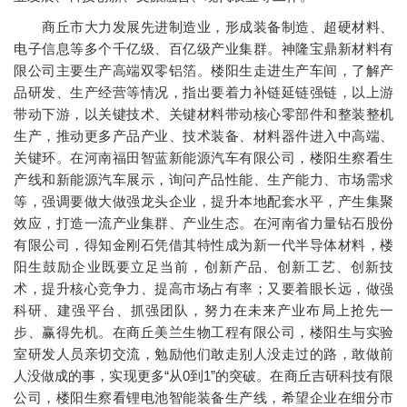
商丘市大力发展先进制造业，形成装备制造、超硬材料、
电子信息等多个千亿级、百亿级产业集群。神隆宝鼎新材料有
限公司主要生产高端双零铝箔。楼阳生走进生产车间，了解产
品研发、生产经营等情况，指出要着力补链延链强链，以上游
带动下游，以关键技术、关键材料带动核心零部件和整装整机
生产，推动更多产品产业、技术装备、材料器件进入中高端、
关键环。在河南福田智蓝新能源汽车有限公司，楼阳生察看生
产线和新能源汽车展示，询问产品性能、生产能力、市场需求
等，强调要做大做强龙头企业，提升本地配套水平，产生集聚
效应，打造一流产业集群、产业生态。在河南省力量钻石股份
有限公司，得知金刚石凭借其特性成为新一代半导体材料，楼
阳生鼓励企业既要立足当前，创新产品、创新工艺、创新技
术，提升核心竞争力、提高市场占有率；又要着眼长远，做强
科研、建强平台、抓强团队，努力在未来产业布局上抢先一
步、赢得先机。在商丘美兰生物工程有限公司，楼阳生与实验
室研发人员亲切交流，勉励他们敢走别人没走过的路，敢做前
人没做成的事，实现更多“从0到1”的突破。在商丘吉研科技有限
公司，楼阳生察看锂电池智能装备生产线，希望企业在细分市