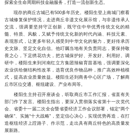
探索全生命周期科技金融服务，打造一流创新生态。
现存的商丘古城已有500多年历史。楼阳生登上南城门察看
古城修复保护情况，走进商丘非遗文化展示馆，与非遗传承人
交流，强调要坚持守正创新，既守住中华优秀传统文化的精
髓、特质、风貌，又赋予传统文化新的时代内涵、科技元素、
表现形式，让更多年轻人感受到中华文化的魅力，更好传承历
史文脉、坚定文化自信。他叮嘱当地有关负责同志，要保持敬
畏之心，下足绣花功夫，把古城保护好、开发好、利用好。调
研中，楼阳生来到河南红立方集团辣椒育苗基地，强调要深化
农业供给侧结构性改革，选育优良作物品种，推广高效种植模
式，提高农业质量效益。楼阳生还到商务中心区广场，了解商
丘市区位交通、枢纽建设、产业布局等。
楼阳生主持召开座谈会，听取商丘市工作汇报，省直有关
部门作了发言。楼阳生指出，要深入贯彻落实省第十一次党代
会、省委十一届二次全会暨省委经济工作会议部署，锚定“两个
确保”、实施“十大战略”，坚定信心决心，实现优势再造，在打
造枢纽经济上蹚路子、作示范，走出具有商丘特色的高质量发
展新路。