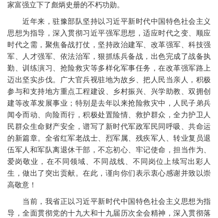
家富强立下了彪炳史册的不朽功勋。
近年来，驻豫部队坚持以习近平新时代中国特色社会主义
思想为指导，深入贯彻习近平强军思想，适应时代之变、顺应
时代之需，聚焦备战打仗，坚持政治建军、改革强军、科技强
军、人才强军、依法治军，狠抓练兵备战，出色完成了战备执
勤、训练演习、抢险救灾等多样化军事任务，在改革强军路上
迈出坚实步伐。广大官兵视驻地为故乡、把人民当亲人，积极
参与和支持地方重点工程建设、乡村振兴、兴学助教、双拥创
建等改革发展事业；特别是去年以来抢险救灾中，人民子弟兵
闻令而动、向险而行，积极处置险情、救护群众，全力护卫人
民群众生命财产安全，谱写了新时代军政军民同呼吸、共命运
的新篇章。全省红军老战士、烈军属、残疾军人、转业复员退
伍军人和军队离退休干部，不忘初心、牢记使命，担当作为、
爱岗敬业，在不同领域、不同战线、不同岗位上续写出彩人
生，做出了突出贡献。在此，谨向你们表示衷心感谢并致以崇
高敬意！
当前，我省正以习近平新时代中国特色社会主义思想为指
导，全面贯彻党的十九大和十九届历次全会精神，深入贯彻落