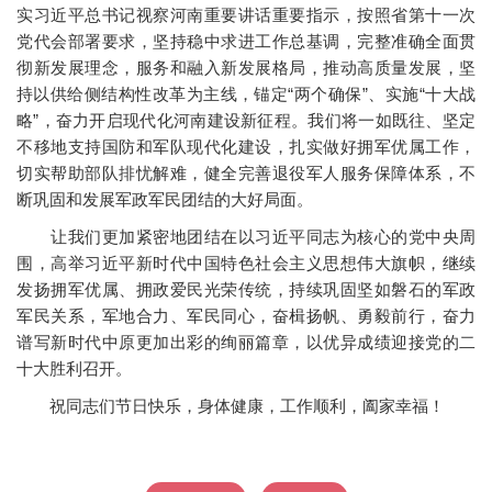
实习近平总书记视察河南重要讲话重要指示，按照省第十一次
党代会部署要求，坚持稳中求进工作总基调，完整准确全面贯
彻新发展理念，服务和融入新发展格局，推动高质量发展，坚
持以供给侧结构性改革为主线，锚定“两个确保”、实施“十大战
略”，奋力开启现代化河南建设新征程。我们将一如既往、坚定
不移地支持国防和军队现代化建设，扎实做好拥军优属工作，
切实帮助部队排忧解难，健全完善退役军人服务保障体系，不
断巩固和发展军政军民团结的大好局面。
让我们更加紧密地团结在以习近平同志为核心的党中央周
围，高举习近平新时代中国特色社会主义思想伟大旗帜，继续
发扬拥军优属、拥政爱民光荣传统，持续巩固坚如磐石的军政
军民关系，军地合力、军民同心，奋楫扬帆、勇毅前行，奋力
谱写新时代中原更加出彩的绚丽篇章，以优异成绩迎接党的二
十大胜利召开。
祝同志们节日快乐，身体健康，工作顺利，阖家幸福！