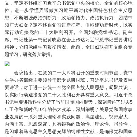
义，坚定不移维护习近平总书记党中央的核心、全党的核心地
位，进一步学懂弄通做实习近平新时代中国特色社会主义思
想，不断增强政治判断力、政治领悟力、政治执行力，团结带
领广大妇女坚定不移跟党奋进新征程、巾帼建功新时代，以实
际行动迎接党的二十大胜利召开。全国妇联党组书记、副主
席、书记处第一书记黄晓薇在会上传达习近平总书记重要讲话
精神，介绍党组学习贯彻情况。此前，全国妇联召开党组会专
题学习，研究落实举措。
会议指出，在党的二十大即将召开的重要时间节点，党中
央举办省部级主要领导干部专题研讨班，习近平总书记发表重
要讲话，对于进一步统一全党全国各族人民思想，凝聚共识，
以实际行动迎接党的二十大胜利召开具有重大意义。习近平总
书记重要讲话科学分析了当前国际国内形势，深刻阐述了过去5
年工作和新时代10年的伟大变革，深刻阐明了关系党和国家事
业发展的一系列重大理论和实践问题，高屋建瓴、视野宏大、
内涵丰富、思想深邃，具有很强的政治性、理论性、指导性，
是闪耀着马克思主义思想光辉的纲领性文献，是确保党和国家