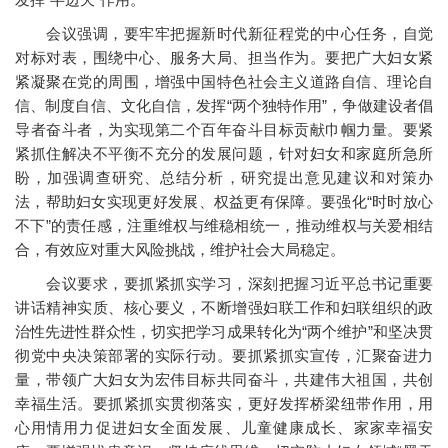
会议强调，要牢牢把握新时代新征程党的中心任务，自觉
对标对表，围绕中心、服务大局、担当作为。要把广大妇女紧
紧凝聚在党的周围，增强中国特色社会主义道路自信、理论自
信、制度自信、文化自信，发挥“两个独特作用”，争做建设者倡
导者奋斗者，为实现第二个百年奋斗目标贡献巾帼力量。要紧
紧抓住解决不平衡不充分的发展问题，针对妇女和家庭所急所
盼，加强调查研究、总结分析，研究提出意见建议和对策办
法，帮助妇女实现更好发展、权益更有保障。要强化“时时放心
不下”的责任感，注重维权与维稳相统一，推动维权与关爱相结
合，有效应对重大风险挑战，维护社会大局稳定。
会议要求，要抓紧抓实学习，深刻把握习近平总书记重要
讲话精神实质、核心要义，不断增强妇联工作和妇联组织的政
治性先进性群众性，切实把学习成果转化为“两个维护”和坚决贯
彻党中央决策部署的实际行动。要抓紧抓实宣传，汇聚奋进力
量，带领广大妇女为宏伟目标共同奋斗，共建伟大祖国，共创
幸福生活。要抓紧抓实贯彻落实，更好发挥桥梁纽带作用，用
心用情用力促进妇女全面发展、儿童健康成长、家家幸福安