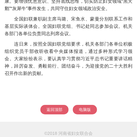
康。要增强忧患意识、坚持底线思维，切实防止妇女领域“黑天
鹅”“灰犀牛”事件发生，共同守住妇女领域政治安全。
全国妇联兼职副主席马璐、宋鱼水、蒙曼分别联系工作和
基层实际谈体会。全国妇联党组、书记处同志参加会议。机关
各部门各单位负责同志列席会议。
连日来，按照全国妇联党组要求，机关各部门各单位积极
组织党员干部收听收看中央媒体报道，通过多种形式学习领
会。大家纷纷表示，要认真学习贯彻习近平总书记重要讲话精
神，踔厉奋发、勇毅前行、团结奋斗，为迎接党的二十大胜利
召开作出新的贡献。
‍‍
返回顶部
电脑版
©2018 河南省妇女联合会