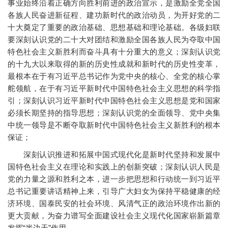
事业始终沿着正确方向胜利前进的政治宣示，是激励全党全国
各族人民奋进新征程、建功新时代的政治动员，为开好党的二
十大奠定了重要的政治基础、思想基础和理论基础。各级妇联
要深刻认识党的二十大对团结和激励全国各族人民为夺取中国
特色社会主义新胜利而奋斗具有十分重大的意义；深刻认识党
的十九大以来取得的新的历史性成就和新时代的历史性变革，
最根本在于有习近平总书记作为党中央的核心、全党的核心掌
舵领航，在于有习近平新时代中国特色社会主义思想的科学指
引；深刻认识习近平新时代中国特色社会主义思想是党和国家
必须长期坚持的指导思想；深刻认识党的全面领导、党中央集
中统一领导是不断夺取新时代中国特色社会主义新胜利的根本
保证；
深刻认识推进和拓展中国式现代化是新时代坚持和发展中
国特色社会主义在理论和实践上的创新突破；深刻认识人民是
党的力量之源和胜利之本，进一步把思想和行动统一到习近平
总书记重要讲话精神上来，引导广大妇女为保持平稳健康的经
济环境、国泰民安的社会环境、风清气正的政治环境作出新的
更大贡献，为奋力谱写全面建设社会主义现代化国家崭新篇章
发挥“半边天”作用。