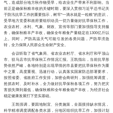
气，造成部分地方秋作物受旱，给农业生产带来不利影响。当
前正是确保秋粮丰收的关键时期，要深入贯彻习近平总书记关
于防汛抗旱工作的重要指示，树牢“一滴水就是一粒粮”的意识，
受旱地方党委和政府要组织动员一切力量做好抗旱保秋工作，
农业农村、水利、气象、财政、宣传等部门要加强指导支持服
务，确保秋粮丰产丰收，确保全年粮食产量稳定在1300亿斤以
上。同时，严防高温天气可能引发的各类问题，严防旱涝急
转，全力保障人民群众生命财产安全。
会议听取了省气象局、省农业农村厅、省水利厅和平顶山
市、驻马店市抗旱保秋工作情况汇报。王凯指出，当前抗旱形
势依然严峻，各地特别是出现旱情的市县要把抗旱保秋作为重
中之重，高度重视、迅速行动，认真落实国家防总部署要求，
按照省委、省政府工作安排，加密会商研判，加强统筹调度，
抢抓农时、及时补水，全力做好抗旱保秋各项工作，努力把灾
害损失降到最低，确保秋粮和全年粮食稳产丰收，为经济社会
稳定健康发展打下坚实基础。
王凯强调，要因地制宜、分类施策，全面摸排缺水情况，
科学精准调度调配各类水源，分地区组织抗旱工作，加强计划