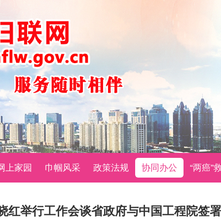
网上家园
巾帼风采
政策法规
协同办公
“两癌”
晓红举行工作会谈省政府与中国工程院签署