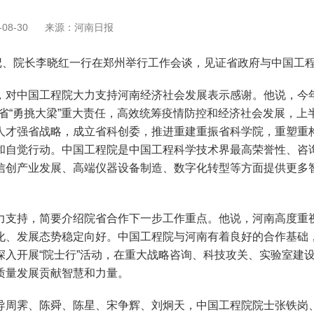
08-30
来源：河南日报
、院长李晓红一行在郑州举行工作会谈，见证省政府与中国工
中国工程院大力支持河南经济社会发展表示感谢。他说，今年
省“勇挑大梁”重大责任，高效统筹疫情防控和经济社会发展，上半
人才强省战略，成立省科创委，推进重建重振省科学院，重塑重
和自觉行动。中国工程院是中国工程科学技术界最高荣誉性、咨
信创产业发展、高端仪器设备制造、数字化转型等方面提供更多
支持，简要介绍院省合作下一步工作重点。他说，河南高度重视
化、发展态势稳定向好。中国工程院与河南有着良好的合作基础
深入开展“院士行”活动，在重大战略咨询、科技攻关、实验室建
质量发展贡献智慧和力量。
霁、陈舜、陈星、宋争辉、刘炯天，中国工程院院士张铁岗、张