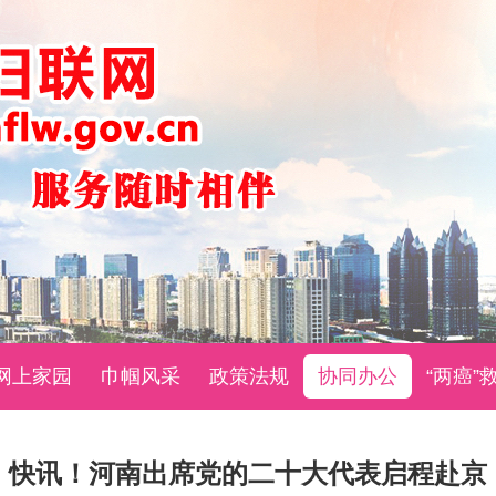
网上家园
巾帼风采
政策法规
协同办公
“两癌”
快讯！河南出席党的二十大代表启程赴京