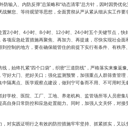
防输入、内防反弹”总策略和“动态清零”总方针，因时因势优化
厌战懈怠、等待观望等思想，全面贯彻从严从紧从细从实工作要
2小时、4小时、8小时、12小时、24小时五个关键节点，快
，各项应急处置措施再聚焦、再加力、再提速，尽快实现社会面和
到控制的地方，要在确保能管住的前提下实行有条件、有秩序、
，始终扎紧“四个口袋”，织密“三道防线”，严格落实来豫返豫
，守好大门、把好关口；强化监测预警，加强重点人群筛查管理
集中隔离点、医学观察点建设，做到宁可备而不用、不可用时无
好学校、医院、工厂、工地、养老机构、监管场所等人员密集场
提高自身日常防控和应急处置能力。同时，加强人文关怀，对接
，对实践证明行之有效的防控措施牢牢坚持、抓紧抓实，又以变