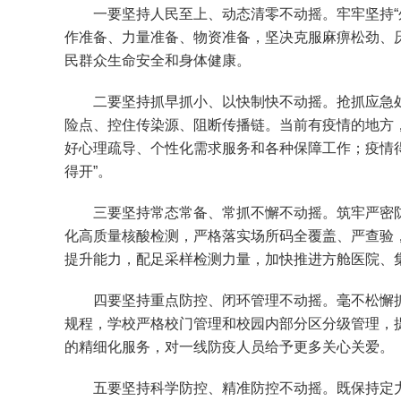
一要坚持人民至上、动态清零不动摇。牢牢坚持“外
作准备、力量准备、物资准备，坚决克服麻痹松劲、
民群众生命安全和身体健康。
二要坚持抓早抓小、以快制快不动摇。抢抓应急处置
险点、控住传染源、阻断传播链。当前有疫情的地方
好心理疏导、个性化需求服务和各种保障工作；疫情得
得开”。
三要坚持常态常备、常抓不懈不动摇。筑牢严密防线
化高质量核酸检测，严格落实场所码全覆盖、严查验
提升能力，配足采样检测力量，加快推进方舱医院、
四要坚持重点防控、闭环管理不动摇。毫不松懈抓
规程，学校严格校门管理和校园内部分区分级管理，
的精细化服务，对一线防疫人员给予更多关心关爱。
五要坚持科学防控、精准防控不动摇。既保持定力