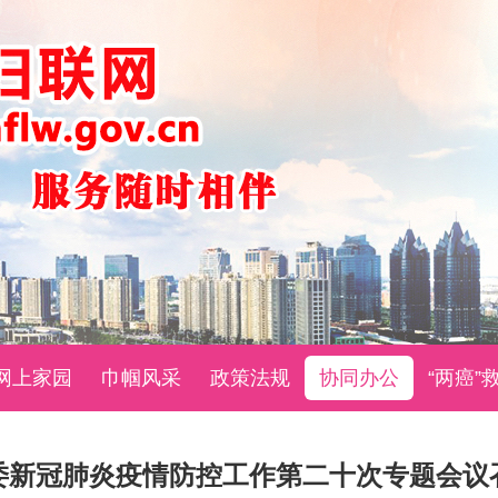
网上家园
巾帼风采
政策法规
协同办公
“两癌”
委新冠肺炎疫情防控工作第二十次专题会议