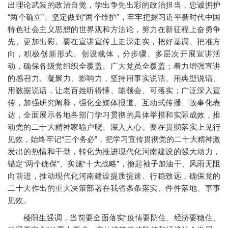
出理论武装的政治自觉，学出争先出彩的政治担当，忠诚拥护
“两个确立”、坚定做到“两个维护”，牢牢把握习近平新时代中国
特色社会主义思想的世界观和方法论，努力在新征程上奋勇争
先、更加出彩。要在宣讲宣传上走深走实，把好基调、把准方
向，积极创新形式、创设载体，分步骤、多层次开展宣讲活
动，确保各级党组织全覆盖、广大党员全覆盖；着力增强宣讲
的感召力、凝聚力、影响力，坚持用事实说话、用典型说话、
用数据说话，让老百姓听得懂、能领会、可落实；广泛深入宣
传，加强研究阐释，强化全媒体报道、互动式传播、故事化表
达，全面展示各地各部门学习贯彻的具体举措和实际成效，推
动党的二十大精神家喻户晓、深入人心。要在贯彻落实上见行
见效，始终牢记“三个务必”，把学习宣传贯彻党的二十大精神激
发出的热情和干劲，转化为推进现代化河南建设的强大动力，
锚定“两个确保”、实施“十大战略”，撸起袖子加油干、风雨无阻
向前进，推动现代化河南建设提质提速、行稳致远，确保党的
二十大作出的重大决策部署在我省条条落实、件件落地、事事
见效。
楼阳生强调，当前要全面落实“疫情要防住、经济要稳住、