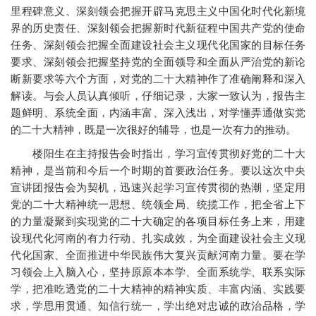
里程碑意义、深刻领会把握开辟马克思主义中国化时代化新境
界的历史责任、深刻领会把握新时代新征程中国共产党的使命
任务、深刻领会把握全面建设社会主义现代化国家的目标任务
要求、深刻领会把握坚持党的全面领导和全面从严治党的新论
断新要求等六个方面，对党的二十大精神作了准确阐释和深入
解读。与会人员认真倾听，仔细记录，大家一致认为，报告主
题鲜明、系统全面，内涵丰富、深入浅出，对学懂弄通做实党
的二十大精神，既是一次很好的辅导，也是一次有力的推动。
楼阳生在主持报告会时指出，学习宣传贯彻好党的二十大
精神，是当前和今后一个时期的首要政治任务。要以这次中央
宣讲团报告会为契机，迅速兴起学习宣传贯彻的热潮，坚定用
党的二十大精神统一思想、统领全局、统揽工作，把全省上下
的力量凝聚到实现党的二十大确定的各项目标任务上来，用建
设现代化河南的有力行动、扎实成效，为全面建设社会主义现
代化国家、全面推进中华民族伟大复兴贡献河南力量。要在学
习领会上入脑入心，坚持原原本本学、全面系统学、联系实际
学，把准吃透党的二十大精神的精神实质、丰富内涵、实践要
求，学思用贯通、知信行统一，学出绝对忠诚的政治品格，学