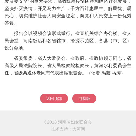
发展要安全”的重大要求，高效统筹疫情防控和经济社会发展，
坚决扑灭疫情，开足马力生产，千方百计惠民生、解民忧、暖
民心，切实维护社会大局安全稳定，向党和人民交上一份优秀
答卷。
报告会以视频会议形式举行。省直机关综合办公楼、省人
民会堂、河南饭店和各省辖市、济源示范区、各县（市、区）
设分会场。
省委常委，省人大常委会、省政府、省政协领导同志，省
高级人民法院院长、省人民检察院检察长，黄河水利委员会主
任，省级离退休老同志代表出席报告会。（记者 冯芸 马涛）
返回顶部
电脑版
©2018 河南省妇女联合会
技术支持：
大河网