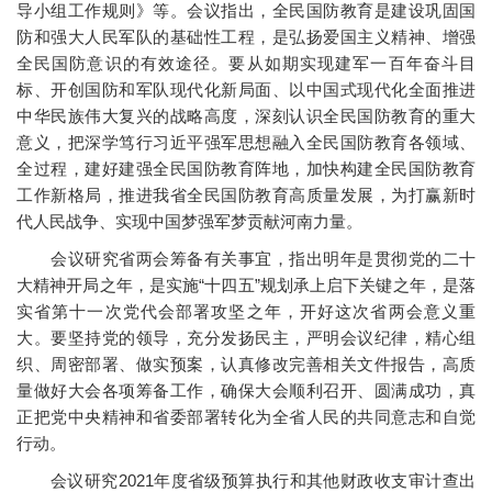
导小组工作规则》等。会议指出，全民国防教育是建设巩固国
防和强大人民军队的基础性工程，是弘扬爱国主义精神、增强
全民国防意识的有效途径。要从如期实现建军一百年奋斗目
标、开创国防和军队现代化新局面、以中国式现代化全面推进
中华民族伟大复兴的战略高度，深刻认识全民国防教育的重大
意义，把深学笃行习近平强军思想融入全民国防教育各领域、
全过程，建好建强全民国防教育阵地，加快构建全民国防教育
工作新格局，推进我省全民国防教育高质量发展，为打赢新时
代人民战争、实现中国梦强军梦贡献河南力量。
会议研究省两会筹备有关事宜，指出明年是贯彻党的二十
大精神开局之年，是实施“十四五”规划承上启下关键之年，是落
实省第十一次党代会部署攻坚之年，开好这次省两会意义重
大。要坚持党的领导，充分发扬民主，严明会议纪律，精心组
织、周密部署、做实预案，认真修改完善相关文件报告，高质
量做好大会各项筹备工作，确保大会顺利召开、圆满成功，真
正把党中央精神和省委部署转化为全省人民的共同意志和自觉
行动。
会议研究2021年度省级预算执行和其他财政收支审计查出