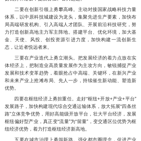
二要在创新引领上勇攀高峰。主动对接国家战略科技力量
体系，以中原科技城建设为龙头，集聚先进生产要素，加快布
局高端研发机构、引入高端人才团队、开展前沿科技研究，努
力打造创新高地主力军主阵地。搭建平台、优化环境，加大基
金、天使、风投、创投资源引进力度，加快构建一流创新生
态，让近者悦远者来。
三要在产业迭代上勇立潮头。把发展经济的着力点放在实
体经济上，把制造业高质量发展作为主攻方向，敏锐捕捉产业
发展和技术变革趋势，着眼抢占中高端、关键环，在新兴产业
和未来产业上抢滩布局、先人一步，持续催生新动能、塑造新
优势。
四要在枢纽经济上勇担重任。走好“枢纽+开放+产业+平台”
发展路子，加快构建现代综合交通运输体系，放大拓展“四条丝
路”立体竞争优势，用好高能级开放平台，壮大平台经济，发展
枢纽偏好型产业，真正变“流量”为“留量”，变交通区位优势为枢
纽经济优势，着力打造枢纽经济新高地。
五要在城市治理上勇闯新路。强化都市圈理念，促进产业