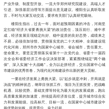
产业升级、制度型开放、一流大学郑州研究院建设、高端人才
引进、加强基层治理等方面提出意见建议。楼阳生认真听取发
言，不时与大家互动交流，要求有关部门认真研究吸纳。
楼阳生指出，过去一年，面对超预期因素的冲击，河南坚
定扛稳“经济大省要勇挑大梁”的政治责任，顶压前行、难中求
成，经济发展呈现稳定向好、稳中提质的良好态势，成绩来之
不易，必须倍加珍惜。贯彻落实党的二十大精神、全面建设现
代化河南，郑州市作为国家中心城市、省会城市，责任重大、
使命重大。要坚定贯彻落实省第十一次党代会、省委十一届四
次全会和省委经济工作会议决策部署，紧紧围绕锚定“两个确
保”、深入实施“十大战略”，全力以赴拼经济，交出国家中心城
市建设的优秀答卷，为现代化河南建设作出新的更大贡献。
一要在经济发展上勇挑大梁。以“起步就是冲刺，开局就是
决战”的精神状态，纲举目张抓工作、项目为王抓投资，把战略
机遇、比较优势、基础支撑等转化为最大化的发展成效，跑出
高质量发展的加速度，持续提高经济首位度，提升城市综合实
力和发展能级。拉高标尺、目标一流，在国家中心城市建设中
扬优势补短板，提质晋位、奋力赶超。