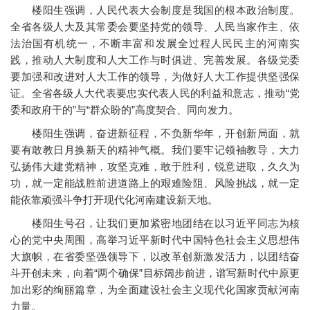
楼阳生强调，人民代表大会制度是我国的根本政治制度。
全省各级人大及其常委会要坚持党的领导、人民当家作主、依
法治国有机统一，不断丰富和发展全过程人民民主的河南实
践，推动人大制度和人大工作与时俱进、完善发展。各级党委
要加强和改进对人大工作的领导，为做好人大工作提供坚强保
证。全省各级人大代表要忠实代表人民的利益和意志，推动“党
委和政府干的”与“群众盼的”高度契合、同向发力。
楼阳生强调，奋进新征程，不负新华年，开创新局面，就
要有敢教日月换新天的精神气概。我们要牢记领袖教导，大力
弘扬伟大建党精神，攻坚克难，敢于胜利，锐意进取，久久为
功，就一定能战胜前进道路上的艰难险阻、风险挑战，就一定
能依靠顽强斗争打开现代化河南建设新天地。
楼阳生号召，让我们更加紧密地团结在以习近平同志为核
心的党中央周围，高举习近平新时代中国特色社会主义思想伟
大旗帜，在省委坚强领导下，以改革创新激发活力，以团结奋
斗开创未来，向着“两个确保”目标阔步前进，谱写新时代中原更
加出彩的绚丽篇章，为全面建设社会主义现代化国家贡献河南
力量。