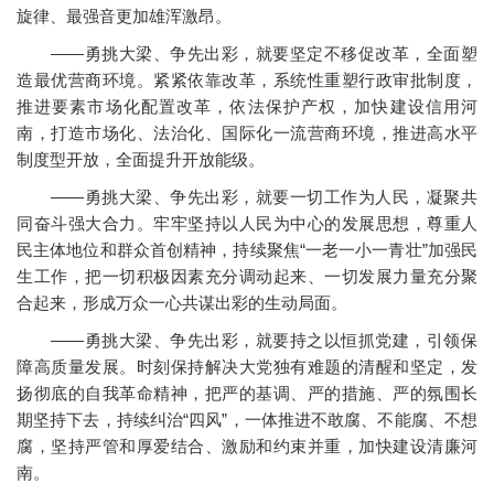
旋律、最强音更加雄浑激昂。
——勇挑大梁、争先出彩，就要坚定不移促改革，全面塑
造最优营商环境。紧紧依靠改革，系统性重塑行政审批制度，
推进要素市场化配置改革，依法保护产权，加快建设信用河
南，打造市场化、法治化、国际化一流营商环境，推进高水平
制度型开放，全面提升开放能级。
——勇挑大梁、争先出彩，就要一切工作为人民，凝聚共
同奋斗强大合力。牢牢坚持以人民为中心的发展思想，尊重人
民主体地位和群众首创精神，持续聚焦“一老一小一青壮”加强民
生工作，把一切积极因素充分调动起来、一切发展力量充分聚
合起来，形成万众一心共谋出彩的生动局面。
——勇挑大梁、争先出彩，就要持之以恒抓党建，引领保
障高质量发展。时刻保持解决大党独有难题的清醒和坚定，发
扬彻底的自我革命精神，把严的基调、严的措施、严的氛围长
期坚持下去，持续纠治“四风”，一体推进不敢腐、不能腐、不想
腐，坚持严管和厚爱结合、激励和约束并重，加快建设清廉河
南。