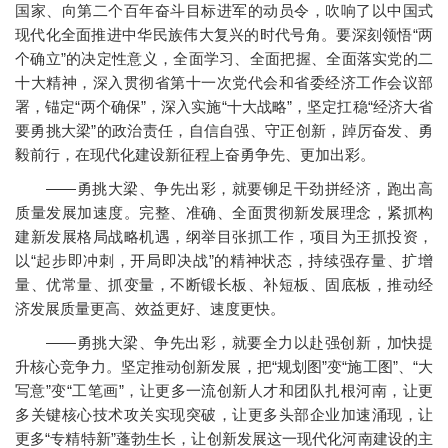
国家、向第二个百年奋斗目标进军的动员令，吹响了以中国式
现代化全面推进中华民族伟大复兴的时代号角。要深刻领悟“两
个确立”的决定性意义，全面学习、全面把握、全面落实党的二
十大精神，深入贯彻省第十一次党代会和省委经济工作会议部
署，锚定“两个确保”，深入实施“十大战略”，坚定扛稳“经济大省
要勇挑大梁”的政治责任，自信自强、守正创新，踔厉奋发、勇
毅前行，在现代化建设新征程上奋勇争先、更加出彩。
——勇挑大梁、争先出彩，就要铆足干劲拼经济，跑出高
质量发展加速度。完整、准确、全面贯彻新发展理念，紧抓构
建新发展格局战略机遇，纲举目张抓工作，项目为王抓投资，
以“起步即冲刺，开局即决战”的精神状态，持续强存量、扩增
量、优常量、抓变量，不断锻长板、补短板、固底板，推动经
济发展质量更高、效益更好、速度更快。
——勇挑大梁、争先出彩，就要全力以赴强创新，加快提
升核心竞争力。坚定推动创新发展，把“规划图”变“施工图”、“大
写意”变“工笔画”，让更多一流创新人才和团队扎根河南，让更
多关键核心技术攻关实现突破，让更多头部企业加速涌现，让
更多“专精特新”蓬勃生长，让创新发展这一现代化河南建设的主