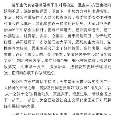
楼阳生代表省委常委班子作对照检查，重点从6方面查摆问
题和不足，深刻剖析原因，明确下一步努力方向和改进措施。
随后，楼阳生带头作个人对照检查发言，省委常委依次作对照
检查和自我批评，其他常委逐一提出批评意见。大家以中央政
治局民主生活会为标杆，把自己摆进去、把职责摆进去、把工
作摆进去，讲真话、实话、心里话，勇于揭短亮丑，敢于动真
碰硬，共同经历了一次政治理论大学习、思想灰尘大清扫、党
性修养大校验。民主生活会开出了好的氛围、高的质量、实的
效果，达到了预期目的。会议要求，要做好民主生活会“后半篇
文章”，制定整改方案，建立问题台账，细化整改措施，抓好整
改落实，注重举一反三、抓源治本，把省委常委班子建得更
强，把河南各项工作做得更好。
楼阳生在总结讲话中指出，今年是全面贯彻落实党的二十
大精神的开局之年，省委常委同志要当好“领头雁”“排头兵”，以
“人一之我十之”的拼抢劲头，真抓实干、锐意进取，带领全省上
下一起干、一起拼，为全面建设社会主义现代化国家开好局起
好步贡献河南力量。
一要在旗帜鲜明讲政治上作表率。以更高标准铸牢政治忠