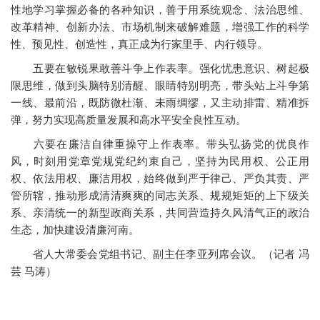
性地学习掌握必备的各种知识，善于用系统观念、法治思维、
改革精神、创新办法、市场机制来破解难题，增强工作的科学
性、预见性、创造性，真正成为行家里手、内行领导。
五要在敏锐果敢善斗争上作表率。强化忧患意识、树起极
限思维，做到头脑特别清醒、眼睛特别明亮，带头站上斗争第
一线、最前沿，既防微杜渐、未雨绸缪，又主动排雷、精准拆
弹，努力实现高质量发展和高水平安全良性互动。
六要在廉洁自律重操守上作表率。带头弘扬党的优良作
风，时刻用党章党规党纪约束自己，坚持为民用权、公正用
权、依法用权、廉洁用权，始终做到严于律己、严负其责、严
管所辖，推动形成清清爽爽的同志关系、规规矩矩的上下级关
系、亲清统一的新型政商关系，共同营造持久风清气正的政治
生态，加快建设清廉河南。
省人大常委会党组书记、副主任李亚列席会议。（记者 冯
芸 马涛）