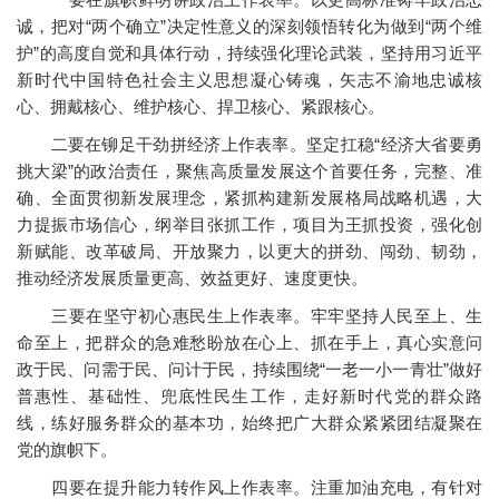
诚，把对“两个确立”决定性意义的深刻领悟转化为做到“两个维
护”的高度自觉和具体行动，持续强化理论武装，坚持用习近平
新时代中国特色社会主义思想凝心铸魂，矢志不渝地忠诚核
心、拥戴核心、维护核心、捍卫核心、紧跟核心。
二要在铆足干劲拼经济上作表率。坚定扛稳“经济大省要勇
挑大梁”的政治责任，聚焦高质量发展这个首要任务，完整、准
确、全面贯彻新发展理念，紧抓构建新发展格局战略机遇，大
力提振市场信心，纲举目张抓工作，项目为王抓投资，强化创
新赋能、改革破局、开放聚力，以更大的拼劲、闯劲、韧劲，
推动经济发展质量更高、效益更好、速度更快。
三要在坚守初心惠民生上作表率。牢牢坚持人民至上、生
命至上，把群众的急难愁盼放在心上、抓在手上，真心实意问
政于民、问需于民、问计于民，持续围绕“一老一小一青壮”做好
普惠性、基础性、兜底性民生工作，走好新时代党的群众路
线，练好服务群众的基本功，始终把广大群众紧紧团结凝聚在
党的旗帜下。
四要在提升能力转作风上作表率。注重加油充电，有针对