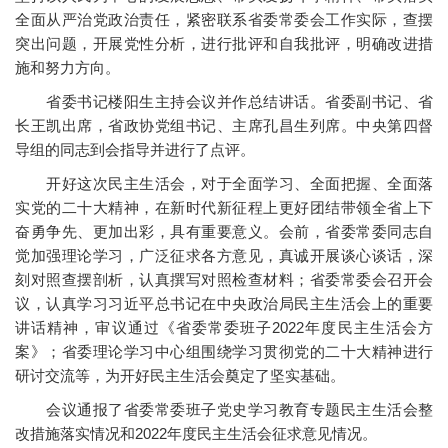
全面从严治党政治责任，紧密联系省委常委会工作实际，查摆
突出问题，开展党性分析，进行批评和自我批评，明确改进措
施和努力方向。
省委书记楼阳生主持会议并作总结讲话。省委副书记、省
长王凯出席，省政协党组书记、主席孔昌生列席。中央第四督
导组的同志到会指导并进行了点评。
开好这次民主生活会，对于全面学习、全面把握、全面落
实党的二十大精神，在新时代新征程上更好团结带领全省上下
奋勇争先、更加出彩，具有重要意义。会前，省委常委同志自
觉加强理论学习，广泛征求各方意见，真诚开展谈心谈话，深
刻对照查摆剖析，认真撰写对照检查材料；省委常委会召开会
议，认真学习习近平总书记在中央政治局民主生活会上的重要
讲话精神，审议通过《省委常委班子2022年度民主生活会方
案》；省委理论学习中心组围绕学习贯彻党的二十大精神进行
研讨交流等，为开好民主生活会奠定了坚实基础。
会议通报了省委常委班子党史学习教育专题民主生活会整
改措施落实情况和2022年度民主生活会征求意见情况。