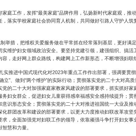
庭工作，发挥“最美家庭”品牌作用，弘扬新时代家庭观，推动
任，落实学校家庭社会协同育人机制，共同做好引路人守护人筑
制举措，把维权关爱服务做在平常抓在经常落到基层，更好满足广
切实维护妇女领域政治安全。要坚持党建引领，建强组织、搞活
内容，走好网上群众路线，构建网上工作新形态，不断增强妇联
扎实推进中国式现代化对2023年重点工作作出部署，强调要贯
确立”、做到“两个维护”的实际行动；贯彻落实党的二十大对高
实党的二十大对加强家庭家教家风建设的部署要求，抓实抓好家
服务妇女群众，促进妇女儿童获得感幸福感安全感持续提升；贯
和意识形态安全；贯彻落实党的二十大对推进祖国统一大业及推
深化群团改革和建设的部署要求，以更大力度推动妇联改革攻坚
要求，全面加强党对妇联工作的领导，依靠顽强斗争打开妇女事
献智慧和力量。