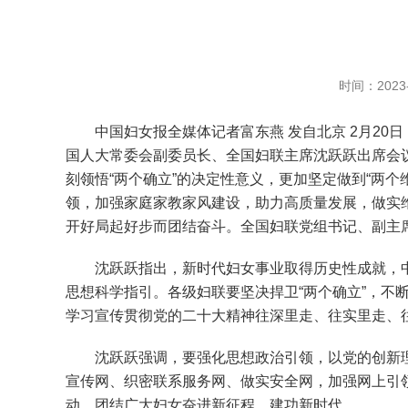
时间：2023-
中国妇女报全媒体记者富东燕 发自北京 2月20
国人大常委会副委员长、全国妇联主席沈跃跃出席会
刻领悟“两个确立”的决定性意义，更加坚定做到“两
领，加强家庭家教家风建设，助力高质量发展，做实
开好局起好步而团结奋斗。全国妇联党组书记、副主
沈跃跃指出，新时代妇女事业取得历史性成就，中
思想科学指引。各级妇联要坚决捍卫“两个确立”，不断
学习宣传贯彻党的二十大精神往深里走、往实里走、
沈跃跃强调，要强化思想政治引领，以党的创新理
宣传网、织密联系服务网、做实安全网，加强网上引
动，团结广大妇女奋进新征程、建功新时代。