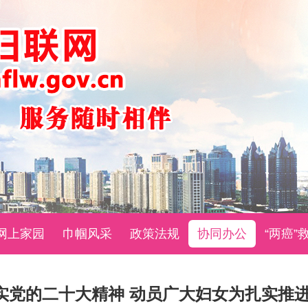
网上家园
巾帼风采
政策法规
协同办公
“两癌”
实党的二十大精神 动员广大妇女为扎实推