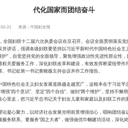
代化国家而团结奋斗
02-21
来源：中国妇女报
日，全国妇联十二届六次执委会议在京召开。会议全面贯彻落实党
议并讲话，强调各级妇联要坚持以习近平新时代中国特色社会主
个维护”，自觉坚持党的全面领导，聚焦增强政治性先进性群众性
维权关爱服务工作，深化妇联改革和建设，有效发挥桥梁纽带作
席、书记处第一书记黄晓薇主持会议并作工作报告。
国特色社会主义妇女发展道路越走越宽广，这根本在于习近平总
增强“四个意识”、坚定“四个自信”、做到“两个维护”，坚持不
往心里走，把习近平总书记关于妇女儿童和家庭以及妇联工作的
论凝心聚力，以经济社会发展光明前景增强信心，唱响团结奋进
领服务联系。要服务“国之大者”，做强做优巾帼建功活动，深化