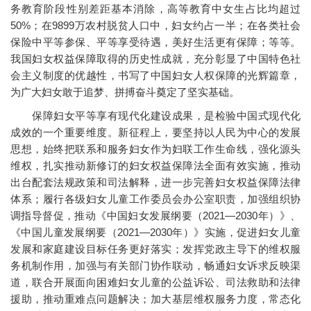
务教育阶段性别差距基本消除，高等教育中女生占比均超过
50%；在9899万农村脱贫人口中，妇女约占一半；在各类社会
保险中平等参保、平等享受待遇，美好生活更有保障；等等。
我国妇女权益保障取得的历史性成就，充分彰显了中国特色社
会主义制度的优越性，书写了中国妇女人权保障的光辉篇章，
为广大妇女敢于追梦、拼搏奋斗奠定了坚实基础。
保障妇女平等享有现代化建设成果，是检验中国式现代化
成效的一个重要维度。新征程上，要坚持以人民为中心的发展
思想，始终把联系和服务妇女作为妇联工作生命线，强化源头
维权，扎实推动新修订的妇女权益保障法全面有效实施，推动
出台配套法规政策和司法解释，进一步完善妇女权益保障法律
体系；履行各级妇女儿童工作委员会办公室职责，加强组织协
调指导督促，推动《中国妇女发展纲要（2021—2030年）》、
《中国儿童发展纲要（2021—2030年）》实施，促进妇女儿童
发展和家庭建设目标任务更好落实；发挥党政主导下的维权服
务机制作用，加强与有关部门协作联动，畅通妇女诉求反映渠
道，联合开展面向困难妇女儿童的公益诉讼、司法救助和法律
援助，推动重难点问题解决；加大基层维权服务力度，常态化