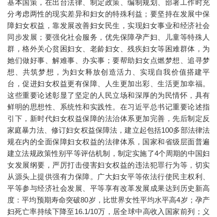
基本国策，在出台法律、制定政策、编制规划、部署工作时充
分考虑两性的现实差异和妇女的特殊利益；要坚持在发展中保
障妇女权益，靠发展改善妇女民生，实现妇女事业和经济社会
同步发展；要强化社会服务，优先保障孕产妇、儿童等特殊人
群，格外关心贫困妇女、老龄妇女、残疾妇女等困难群体，为
她们做好事、解难事、办实事；要帮助妇女点燃梦想、追寻梦
想、共筑梦想，为妇女释放创造活力、实现自我价值搭建平
台，促进妇女权益更有保障、人生更加出彩、生活更加幸福。
这些重要论述彰显了坚定的人民立场和深厚的为民情怀，具有
鲜明的思想性、系统性和实践性。在习近平总书记重要论述指
引下，新时代妇女权益保障的法治体系更加完善，先后制定反
家庭暴力法、修订妇女权益保障法，建立起包括100多部法律法
规在内的全面保障妇女权益的法律体系，国家和省级层面普遍
建立法规政策性别平等评估机制，制定实施了4个周期的中国妇
女发展纲要，严厉打击侵害妇女权益的违法犯罪行为等，切实
从源头上提供强有力保障。广大妇女平等依法行使民主权利、
平等参与经济社会发展、平等享有改革发展成果达到历史新高
度：平均预期寿命突破80岁，比世界女性平均水平高4岁；孕产
妇死亡率持续下降至16.1/10万，居全球中高收入国家前列；义