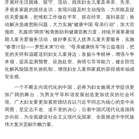
开展对生活困难、留守、流动、残疾妇女儿童及单亲、失亲、
矛盾多家庭的摸排走访，发现问题及时主动报告，力所能及提
供关爱服务，把维权工作做在平常、抓在经常、落到基层；推
动解决急难愁盼问题，大力实施“健康中国 母亲行动”，加大宫
颈癌、乳腺癌“两癌”检查救助和健康宣教力度，持续开展寒暑假
期儿童关爱服务活动，做好事实无人抚养儿童关爱服务，实施
“春蕾计划——梦想未来”行动、“母亲健康快车”等公益项目，把
党的关怀和温暖送到妇女儿童身边；发扬斗争精神，增强斗争
本领，提高监测预警、应急处突、舆情引导等能力，健全防范
化解风险隐患长效机制，增强妇女儿童和家庭的获得感幸福感
安全感。
一个不断走向现代化的中国，必将为妇女施展才华提供更
加广阔的舞台，为男女平等和谐发展创造更加优良的社会环
境。广大妇女要更加紧密团结在以习近平同志为核心的党中央
周围，坚定志不改、道不变的决心，沿着中国式现代化道路阔
步向前，为全面建设社会主义现代化国家、全面推进中华民族
伟大复兴贡献巾帼力量。