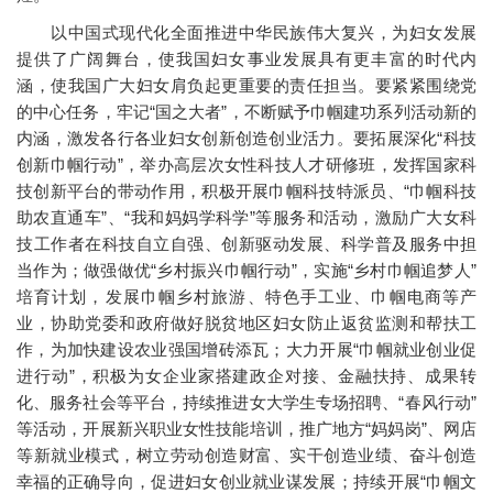
以中国式现代化全面推进中华民族伟大复兴，为妇女发展
提供了广阔舞台，使我国妇女事业发展具有更丰富的时代内
涵，使我国广大妇女肩负起更重要的责任担当。要紧紧围绕党
的中心任务，牢记“国之大者”，不断赋予巾帼建功系列活动新的
内涵，激发各行各业妇女创新创造创业活力。要拓展深化“科技
创新巾帼行动”，举办高层次女性科技人才研修班，发挥国家科
技创新平台的带动作用，积极开展巾帼科技特派员、“巾帼科技
助农直通车”、“我和妈妈学科学”等服务和活动，激励广大女科
技工作者在科技自立自强、创新驱动发展、科学普及服务中担
当作为；做强做优“乡村振兴巾帼行动”，实施“乡村巾帼追梦人”
培育计划，发展巾帼乡村旅游、特色手工业、巾帼电商等产
业，协助党委和政府做好脱贫地区妇女防止返贫监测和帮扶工
作，为加快建设农业强国增砖添瓦；大力开展“巾帼就业创业促
进行动”，积极为女企业家搭建政企对接、金融扶持、成果转
化、服务社会等平台，持续推进女大学生专场招聘、“春风行动”
等活动，开展新兴职业女性技能培训，推广地方“妈妈岗”、网店
等新就业模式，树立劳动创造财富、实干创造业绩、奋斗创造
幸福的正确导向，促进妇女创业就业谋发展；持续开展“巾帼文