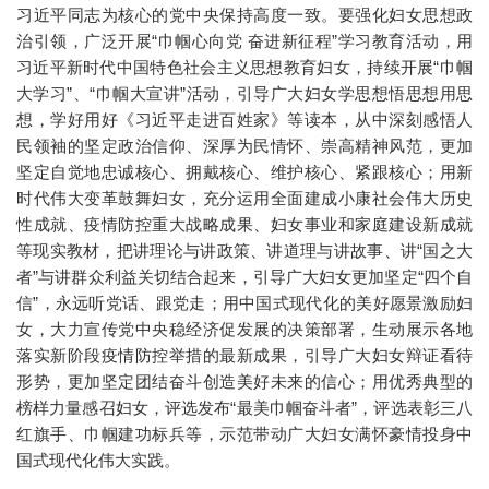
习近平同志为核心的党中央保持高度一致。要强化妇女思想政
治引领，广泛开展“巾帼心向党 奋进新征程”学习教育活动，用
习近平新时代中国特色社会主义思想教育妇女，持续开展“巾帼
大学习”、“巾帼大宣讲”活动，引导广大妇女学思想悟思想用思
想，学好用好《习近平走进百姓家》等读本，从中深刻感悟人
民领袖的坚定政治信仰、深厚为民情怀、崇高精神风范，更加
坚定自觉地忠诚核心、拥戴核心、维护核心、紧跟核心；用新
时代伟大变革鼓舞妇女，充分运用全面建成小康社会伟大历史
性成就、疫情防控重大战略成果、妇女事业和家庭建设新成就
等现实教材，把讲理论与讲政策、讲道理与讲故事、讲“国之大
者”与讲群众利益关切结合起来，引导广大妇女更加坚定“四个自
信”，永远听党话、跟党走；用中国式现代化的美好愿景激励妇
女，大力宣传党中央稳经济促发展的决策部署，生动展示各地
落实新阶段疫情防控举措的最新成果，引导广大妇女辩证看待
形势，更加坚定团结奋斗创造美好未来的信心；用优秀典型的
榜样力量感召妇女，评选发布“最美巾帼奋斗者”，评选表彰三八
红旗手、巾帼建功标兵等，示范带动广大妇女满怀豪情投身中
国式现代化伟大实践。