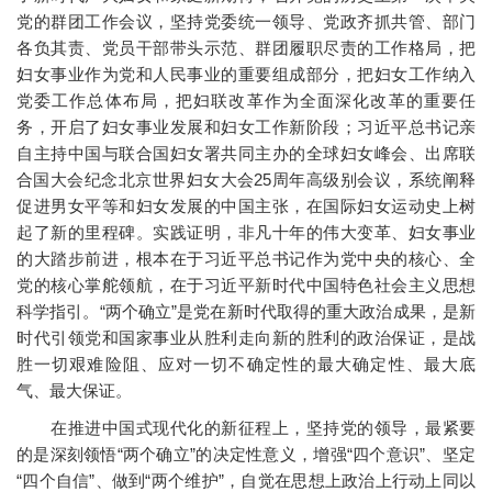
党的群团工作会议，坚持党委统一领导、党政齐抓共管、部门
各负其责、党员干部带头示范、群团履职尽责的工作格局，把
妇女事业作为党和人民事业的重要组成部分，把妇女工作纳入
党委工作总体布局，把妇联改革作为全面深化改革的重要任
务，开启了妇女事业发展和妇女工作新阶段；习近平总书记亲
自主持中国与联合国妇女署共同主办的全球妇女峰会、出席联
合国大会纪念北京世界妇女大会25周年高级别会议，系统阐释
促进男女平等和妇女发展的中国主张，在国际妇女运动史上树
起了新的里程碑。实践证明，非凡十年的伟大变革、妇女事业
的大踏步前进，根本在于习近平总书记作为党中央的核心、全
党的核心掌舵领航，在于习近平新时代中国特色社会主义思想
科学指引。“两个确立”是党在新时代取得的重大政治成果，是新
时代引领党和国家事业从胜利走向新的胜利的政治保证，是战
胜一切艰难险阻、应对一切不确定性的最大确定性、最大底
气、最大保证。
在推进中国式现代化的新征程上，坚持党的领导，最紧要
的是深刻领悟“两个确立”的决定性意义，增强“四个意识”、坚定
“四个自信”、做到“两个维护”，自觉在思想上政治上行动上同以