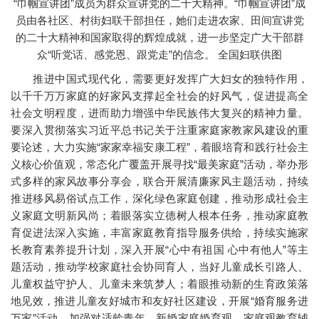
“巾帼宣讲团”成员为群众宣讲党的二十大精神。“巾帼宣讲团”成
员由各社区、村街妇联干部担任，她们走进农家、田间宣讲党
的二十大精神和国家取得的辉煌成就，进一步坚定广大干部群
众“听党话、感党恩、跟党走”的信念。 全国妇联供图
推进中国式现代化，需要更好发挥广大妇女的独特作用，
以千千万万家庭的好家风支撑起全社会的好风气，促进提高全
社会文明程度，进而助力增强中华民族伟大复兴的精神力量。
要深入贯彻落实习近平总书记关于注重家庭家教家风建设的重
要论述，大力实施“家家幸福安康工程”，着眼培育和践行社会主
义核心价值观，常态化广覆盖开展寻找“最美家庭”活动，举办形
式多样的家风故事分享会，联合开展清廉家风主题活动，持续
推进移风易俗试点工作，深化绿色家庭创建，推动形成社会主
义家庭文明新风尚；着眼落实立德树人根本任务，推动家庭教
育促进法深入实施，丰富家庭教育指导服务供给，持续实施家
长教育素养提升计划，深入开展“心中有祖国 心中有他人”等主
题活动，推动学校家庭社会协同育人，当好儿童成长引路人、
儿童权益守护人、儿童未来筑梦人；着眼推动新的生育政策落
地见效，推进儿童友好城市和友好社区建设，开展“婚育服务进
万家”活动，加强对适龄青年、新婚家庭婚育观、家庭观教育辅