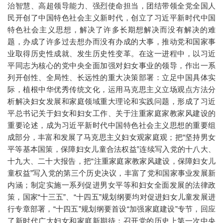
治智慧、高超领导能力、强烈使命担当，团结带领全党全国人
民开创了中国特色社会主义新时代，创立了习近平新时代中国
特色社会主义思想，解决了许多长期想解决而没有解决的难
题，办成了许多过去想办而没有办成的大事，推动党和国家事
业取得历史性成就、发生历史性变革。在这一进程中，以习近
平同志为核心的党中央全面加强对妇女事业的领导，作出一系
列开创性、全局性、长远性的重大决策部署：立足中国具体实
际，植根中华优秀传统文化，运用马克思主义立场观点方法分
析解决妇女发展和家庭领域重大理论和实践问题，形成了习近
平总书记关于妇女和妇女工作、关于注重家庭家教家风建设的
重要论述，成为习近平新时代中国特色社会主义思想的重要组
成部分，丰富和发展了马克思主义妇女观家庭观；把“坚持男女
平等基本国策，保障妇女儿童合法权益”连续写入党的十八大、
十九大、二十大报告，把“注重家庭家教家风建设，保障妇女儿
童权益”写入党的第三个历史决议，丰富了党和国家事业发展新
内涵；制定实施一系列促进男女平等和妇女全面发展的法律政
策，国家“十三五”、“十四五”规划纲要均对促进妇女儿童发展进
行专章部署，“十四五”规划纲要首设“加强家庭建设”专节，回应
了新时代广大妇女和家庭新期待；召开党的历史上第一次中央