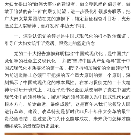
大妇女提出的“做伟大事业的建设者、做文明风尚的倡导者、做
敢于追梦的奋斗者”的殷切期望，进一步强化引领服务联系，把
广大妇女紧紧团结在党的旗帜下，锚定新征程奋斗目标，充分
激发主人翁精神，更好发挥“半边天”作用。
一、深刻认识党的领导是中国式现代化的根本政治保证，
引导广大妇女筑牢听党话、跟党走的坚定信念
党的二十大报告旗帜鲜明指出“中国式现代化，是中国共产
党领导的社会主义现代化”，并把“坚持中国共产党领导”置于中
国式现代化本质要求的第一条，把“坚持和加强党的全面领导”作
为前进道路上必须牢牢把握的五个重大原则的第一个原则，深
刻揭示了中国式现代化的根本属性。在学习贯彻党的二十大精
神研讨班开班式上，习近平总书记全面系统阐释了党在中国式
现代化中的领导地位，强调“党的领导直接关系中国式现代化的
根本方向、前途命运、最终成败”。这是百年来我们党领导人民
进行革命、建设、改革特别是新时代非凡十年伟大变革的最宝
贵经验总结，是过去我们为什么能够成功、未来我们怎样才能
继续成功的最深刻历史启示。