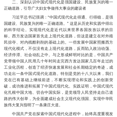
二、深刻认识中国式现代化是强国建设、民族复兴的唯一
正确道路，引导广大妇女争做伟大事业的建设者
习近平总书记强调：“中国式现代化走得通、行得稳，是强
国建设、民族复兴的唯一正确道路。” 这是从历史和实践中得出
的科学结论。实现现代化是近代以来世界各国孜孜以求的目
标。西方发达国家首先走上现代化道路，但这是建立在对外殖
民掠夺、对内残酷剥削的基础上的。一些发展中国家照搬西方
现代化模式，不仅没有走上现代化道路，反而陷入政治动荡、
经济停滞、社会动乱之中。与之形成鲜明对比的是，中国共产
党带领中国人民用几十年时间走完西方发达国家几百年走过的
工业化历程，创造了经济快速发展和社会长期稳定的奇迹，成
功走出一条中国式现代化道路。特别是党的十八大以来，我们
党在已有基础上继续前进，不断实现理论和实践上的创新突
破，成功推进和拓展了中国式现代化。实践证明，中国式现代
化扎根中国大地、切合中国实际，是党领导人民坚持走自己道
路的伟大创举，为全面建成社会主义现代化强国、实现中华民
族伟大复兴指明了一条康庄大道。
中国共产党在探索中国式现代化进程中，始终高度重视发