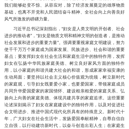
我们能够处变不惊、从容应对，除了经济发展奠定的雄厚物质
基础，也离不开党和人民团结奋斗精神、全社会向上向善良好
风气所激发的磅礴力量。
习近平总书记深刻指出，“妇女是人类文明的开创者、社会
进步的推动者”，“妇女是物质文明和精神文明的创造者，是推动
社会发展和进步的重要力量”。强调要重视家庭文明建设，努力
使千千万万个家庭成为国家发展、民族进步、社会和谐的重要
基点；要发挥妇女在社会生活和家庭生活中的独特作用，发挥
妇女在弘扬中华民族家庭美德、树立良好家风方面的独特作
用，以小家庭的和谐共建大社会的和谐，形成家家幸福安康的
生动局面；要坚持以社会主义核心价值观为统领，树立新时代
的家庭观，引导妇女既要爱小家，也要爱国家，带领家庭成员
共同升华爱国爱家的家国情怀、建设相亲相爱的家庭关系、弘
扬向上向善的家庭美德、体现共建共享的家庭追求。这些重要
论述深刻揭示了妇女在家庭建设中的独特作用，以及对促进社
会文明进步、推进中国式现代化所具有的特殊意义。新时代十
年，广大妇女在社会生活中，发扬爱国奉献精神，自尊自信自
立自强，以行动建功新时代，以奋斗创造出彩人生；在家庭生