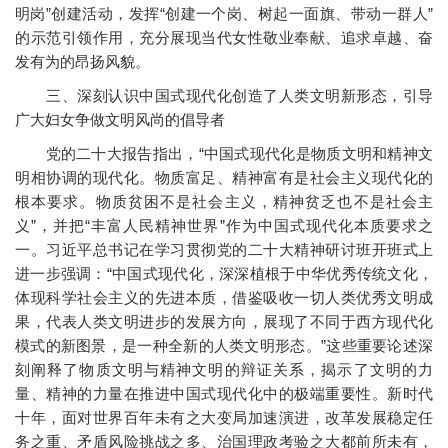
明岗”创建活动，发挥“创建一个岗、树起一面旗、带动一群人”
的示范引领作用，充分展现当代女性敬业奉献、追求卓越、奋
发有为的昂扬风貌。
三、深刻认识中国式现代化创造了人类文明新形态，引导
广大妇女争做文明风尚的倡导者
党的二十大报告指出，“中国式现代化是物质文明和精神文
明相协调的现代化。物质富足、精神富有是社会主义现代化的
根本要求。物质贫困不是社会主义，精神贫乏也不是社会主
义”，并把“丰富人民精神世界”作为中国式现代化本质要求之
一。习近平总书记在学习贯彻党的二十大精神研讨班开班式上
进一步强调：“中国式现代化，深深植根于中华优秀传统文化，
体现科学社会主义的先进本质，借鉴吸收一切人类优秀文明成
果，代表人类文明进步的发展方向，展现了不同于西方现代化
模式的新图景，是一种全新的人类文明形态。”这些重要论述深
刻阐释了物质文明与精神文明的辩证关系，揭示了文明的力
量、精神的力量在推进中国式现代化中的极端重要性。新时代
十年，面对世界百年未有之大变局加速演进，改革发展稳定任
务之重、矛盾风险挑战之多、治国理政考验之大都前所未有，