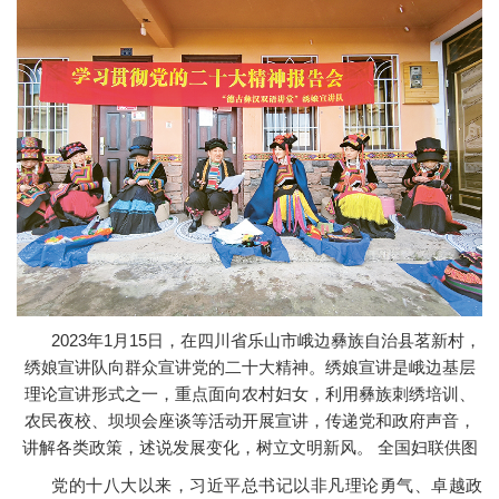
2023年1月15日，在四川省乐山市峨边彝族自治县茗新村，
绣娘宣讲队向群众宣讲党的二十大精神。绣娘宣讲是峨边基层
理论宣讲形式之一，重点面向农村妇女，利用彝族刺绣培训、
农民夜校、坝坝会座谈等活动开展宣讲，传递党和政府声音，
讲解各类政策，述说发展变化，树立文明新风。 全国妇联供图
党的十八大以来，习近平总书记以非凡理论勇气、卓越政