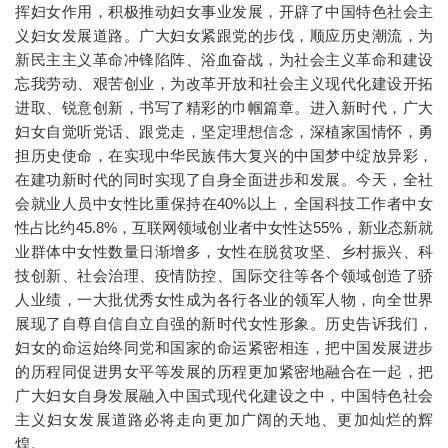
挥妇女作用，积极推动妇女事业发展，开辟了中国特色社会主
义妇女发展道路。广大妇女紧跟党的步伐，顺应历史潮流，为
新民主主义革命冲锋陷阵、浴血奋战，为社会主义革命和建设
忘我劳动、艰苦创业，为改革开放和社会主义现代化建设开拓
进取、锐意创新，书写了精彩的巾帼篇章。进入新时代，广大
妇女自觉听党话、跟党走，坚定理想信念，深植家国情怀，勇
担历史使命，在实现中华民族伟大复兴的中国梦中绽放异彩，
在建功新时代的同时实现了自身全面进步和发展。今天，全社
会就业人员中女性比重保持在40%以上，全国科技工作者中女
性占比约45.8%，互联网领域创业者中女性达55%，新业态新就
业群体中女性数量日渐增多，女性在脱贫攻坚、乡村振兴、科
技创新、社会治理、疫情防控、国际交往等各个领域创造了骄
人业绩，一大批优秀女性成为各行各业的领军人物，向全世界
展现了自尊自信自立自强的新时代女性形象。历史告诉我们，
妇女的命运始终同党和国家的命运紧密相连，把中国发展进步
的历程同促进男女平等发展的历程更加紧密地融合在一起，把
广大妇女自身发展融入中国式现代化建设之中，中国特色社会
主义妇女发展道路必将走向更加广阔的天地、更加灿烂的辉
煌。