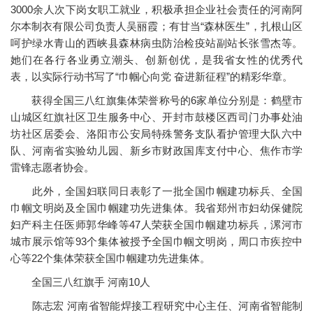
3000余人次下岗女职工就业，积极承担企业社会责任的河南阿
尔本制衣有限公司负责人吴丽霞；有甘当“森林医生”，扎根山区
呵护绿水青山的西峡县森林病虫防治检疫站副站长张雪杰等。
她们在各行各业勇立潮头、创新创优，是我省女性的优秀代
表，以实际行动书写了“巾帼心向党 奋进新征程”的精彩华章。
获得全国三八红旗集体荣誉称号的6家单位分别是：鹤壁市
山城区红旗社区卫生服务中心、开封市鼓楼区西司门办事处油
坊社区居委会、洛阳市公安局特殊警务支队看护管理大队六中
队、河南省实验幼儿园、新乡市财政国库支付中心、焦作市学
雷锋志愿者协会。
此外，全国妇联同日表彰了一批全国巾帼建功标兵、全国
巾帼文明岗及全国巾帼建功先进集体。我省郑州市妇幼保健院
妇产科主任医师郭华峰等47人荣获全国巾帼建功标兵，漯河市
城市展示馆等93个集体被授予全国巾帼文明岗，周口市疾控中
心等22个集体荣获全国巾帼建功先进集体。
全国三八红旗手 河南10人
陈志宏 河南省智能焊接工程研究中心主任、河南省智能制