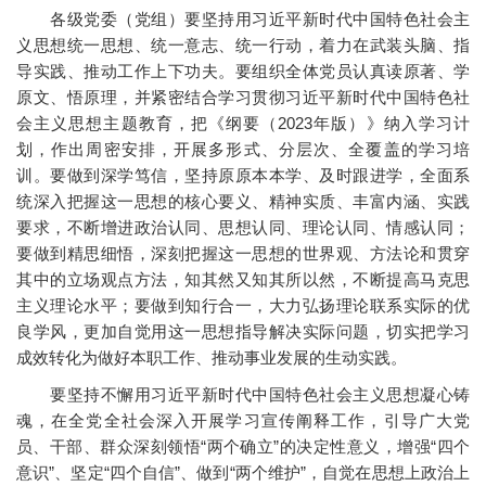
各级党委（党组）要坚持用习近平新时代中国特色社会主
义思想统一思想、统一意志、统一行动，着力在武装头脑、指
导实践、推动工作上下功夫。要组织全体党员认真读原著、学
原文、悟原理，并紧密结合学习贯彻习近平新时代中国特色社
会主义思想主题教育，把《纲要（2023年版）》纳入学习计
划，作出周密安排，开展多形式、分层次、全覆盖的学习培
训。要做到深学笃信，坚持原原本本学、及时跟进学，全面系
统深入把握这一思想的核心要义、精神实质、丰富内涵、实践
要求，不断增进政治认同、思想认同、理论认同、情感认同；
要做到精思细悟，深刻把握这一思想的世界观、方法论和贯穿
其中的立场观点方法，知其然又知其所以然，不断提高马克思
主义理论水平；要做到知行合一，大力弘扬理论联系实际的优
良学风，更加自觉用这一思想指导解决实际问题，切实把学习
成效转化为做好本职工作、推动事业发展的生动实践。
要坚持不懈用习近平新时代中国特色社会主义思想凝心铸
魂，在全党全社会深入开展学习宣传阐释工作，引导广大党
员、干部、群众深刻领悟“两个确立”的决定性意义，增强“四个
意识”、坚定“四个自信”、做到“两个维护”，自觉在思想上政治上