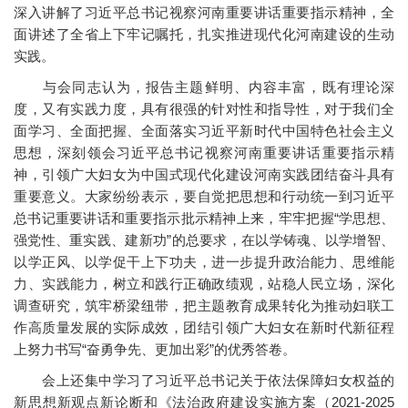
深入讲解了习近平总书记视察河南重要讲话重要指示精神，全
面讲述了全省上下牢记嘱托，扎实推进现代化河南建设的生动
实践。
与会同志认为，报告主题鲜明、内容丰富，既有理论深
度，又有实践力度，具有很强的针对性和指导性，对于我们全
面学习、全面把握、全面落实习近平新时代中国特色社会主义
思想，深刻领会习近平总书记视察河南重要讲话重要指示精
神，引领广大妇女为中国式现代化建设河南实践团结奋斗具有
重要意义。大家纷纷表示，要自觉把思想和行动统一到习近平
总书记重要讲话和重要指示批示精神上来，牢牢把握“学思想、
强党性、重实践、建新功”的总要求，在以学铸魂、以学增智、
以学正风、以学促干上下功夫，进一步提升政治能力、思维能
力、实践能力，树立和践行正确政绩观，站稳人民立场，深化
调查研究，筑牢桥梁纽带，把主题教育成果转化为推动妇联工
作高质量发展的实际成效，团结引领广大妇女在新时代新征程
上努力书写“奋勇争先、更加出彩”的优秀答卷。
会上还集中学习了习近平总书记关于依法保障妇女权益的
新思想新观点新论断和《法治政府建设实施方案（2021-2025