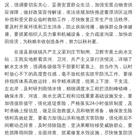
况，强调要切实关心、妥善安置群众生活，加强安置点物资供
应保障，做好政策宣传解读，依法依规加快推进蓄滞洪区运用
补偿和受灾群众临时救助工作，尽快恢复正常生产生活秩序。
要及时开展环境和卫生消杀，防止疾病传播，确保群众身体健
康。要抓紧组织人员力量和机械设备，全力疏浚沟渠，加快农
田排涝，为秋粮丰收创造条件，努力以秋补夏。
在浚县新镇镇共产主义渠刘庄节制闸、卫辉市黄土岗水文
站，王凯实地察看淇河、卫河、共产主义渠行洪情况，详细了
解水文水势，强调各级领导干部要盯紧靠上、担当作为，以时
时放心不下的高度责任感，毫不放松抓实抓牢防汛工作。要保
持指挥体系高效运转，科学精准调度，统筹上下游、干支流、
左右岸，及时研判雨情水情，精细调度水工程拦洪削峰错峰，
确保水库、河道、南水北调工程和沿线重要基础设施安全。要
加强值班值守，强化巡堤查险，严格落实24小时值班制度，及
时准确上报信息，做足应急救援人员和物资准备，确保发生险
情时高效处置。要着力加强山洪和地质灾害防御，强化雨后不
间断动态排查，及时排除隐患，坚决果断转移受威胁群众。要
抢抓降雨间隙，全面排查、抓紧修复水毁设施，尽快恢复防洪