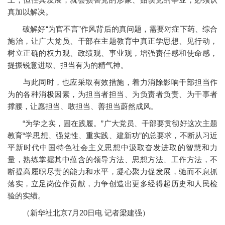
真加以解决。
破解好“为官不言”作风背后的真问题，需要对症下药、综合
施治，让广大党员、干部在主题教育中真正学思想、见行动，
树立正确的权力观、政绩观、事业观，增强责任感和使命感，
提振锐意进取、担当有为的精气神。
与此同时，也应采取有效措施，着力消除影响干部担当作
为的各种消极因素，为担当者担当、为负责者负责、为干事者
撑腰，让愿担当、敢担当、善担当蔚然成风。
“为学之实，固在践履。”广大党员、干部要贯彻好这次主题
教育“学思想、强党性、重实践、建新功”的总要求，不断从习近
平新时代中国特色社会主义思想中汲取奋发进取的智慧和力
量，熟练掌握其中蕴含的领导方法、思想方法、工作方法，不
断提高履职尽责的能力和水平，凝心聚力促发展，驰而不息抓
落实，立足岗位作贡献，力争创造出更多经得起历史和人民检
验的实绩。
（新华社北京7月20日电 记者梁建强）