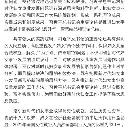
新问题，亟待通过理论创新去回应和解决。习近平总书记对新
时代妇女事业发展问题进行深邃思考和科学判断，把妇女事业
发展纳入党和国家工作大局统筹谋划，形成一系列理论成果、
实践成果和制度成果。习近平总书记的重要论述是推进妇女事
业发展丰富实践的思想升华、智慧结晶和理论总结。
具有强大的实践逻辑。习近平总书记的重要论述具有鲜明
的人民立场，高度重视发挥妇女“两个独特”作用，保障妇女儿童
合法权益，解决了“为了谁、依靠谁”的问题；不仅明确新时代妇
女事业发展的顶层设计，而且对解决妇女儿童发展问题作出具
体部署；不仅对新时代妇女事业发展的新形势新问题作出科学
分析，而且提出解决问题的有效办法；既有把握新时代妇女事
业发展新形势新问题的思想方法，又有推进新时代妇女事业高
质量发展的工作方法。习近平总书记的重要论述，经过实践检
验、富有实践伟力，为我们做好新时代妇女工作提供了强大思
想武器。
指引新时代妇女事业取得历史性成就、发生历史性变革。
党的十八大以来，妇女在经济社会发展中的半边天作用日益彰
显，2021年全国女性就业人员占全部就业人员的比重为43.1%，