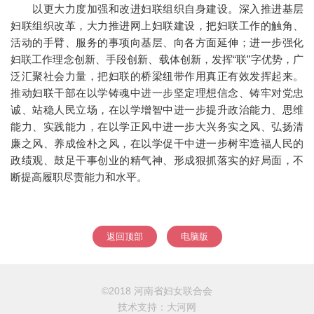
以更大力度加强和改进妇联组织自身建设。深入推进基层
妇联组织改革，大力推进网上妇联建设，把妇联工作的触角、
活动的手臂、服务的事项向基层、向各方面延伸；进一步强化
妇联工作理念创新、手段创新、载体创新，发挥“联”字优势，广
泛汇聚社会力量，把妇联的桥梁纽带作用真正有效发挥起来。
推动妇联干部在以学铸魂中进一步坚定理想信念、铸牢对党忠
诚、站稳人民立场，在以学增智中进一步提升政治能力、思维
能力、实践能力，在以学正风中进一步大兴务实之风、弘扬清
廉之风、养成俭朴之风，在以学促干中进一步树牢造福人民的
政绩观、鼓足干事创业的精气神、形成狠抓落实的好局面，不
断提高履职尽责能力和水平。
返回顶部
电脑版
©2018 河南省妇女联合会
技术支持：
大河网