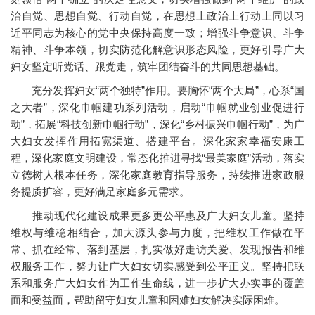
治自觉、思想自觉、行动自觉，在思想上政治上行动上同以习
近平同志为核心的党中央保持高度一致；增强斗争意识、斗争
精神、斗争本领，切实防范化解意识形态风险，更好引导广大
妇女坚定听党话、跟党走，筑牢团结奋斗的共同思想基础。
充分发挥妇女“两个独特”作用。要胸怀“两个大局”，心系“国
之大者”，深化巾帼建功系列活动，启动“巾帼就业创业促进行
动”，拓展“科技创新巾帼行动”，深化“乡村振兴巾帼行动”，为广
大妇女发挥作用拓宽渠道、搭建平台。深化家家幸福安康工
程，深化家庭文明建设，常态化推进寻找“最美家庭”活动，落实
立德树人根本任务，深化家庭教育指导服务，持续推进家政服
务提质扩容，更好满足家庭多元需求。
推动现代化建设成果更多更公平惠及广大妇女儿童。坚持
维权与维稳相结合，加大源头参与力度，把维权工作做在平
常、抓在经常、落到基层，扎实做好走访关爱、发现报告和维
权服务工作，努力让广大妇女切实感受到公平正义。坚持把联
系和服务广大妇女作为工作生命线，进一步扩大办实事的覆盖
面和受益面，帮助留守妇女儿童和困难妇女解决实际困难。