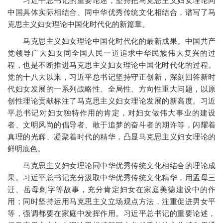
习近平总书记的重要论述，坚持把马克思主义妇女理论同
中国具体实际相结合、同中华优秀传统文化相结合，谱写了马
克思主义妇女理论中国化时代化的新篇章。
马克思主义妇女理论中国化时代化的最新成果。中国共产
党领导广大妇女同全国人民一道追求中华民族伟大复兴的过
程，也是不断推进马克思主义妇女理论中国化时代化的过程。
党的十八大以来，习近平总书记坚持守正创新，深刻回答新时
代妇女发展的一系列战略性、全局性、方向性重大问题，以原
创性理论贡献标注了马克思主义妇女理论发展的新高度。习近
平总书记对妇女独特作用的肯定，对妇女做伟大事业的建设
者、文明风尚的倡导者、敢于追梦的奋斗者的期许等，闪耀着
真理的光辉、凝聚着时代的精华，凸显马克思主义妇女理论的
鲜明底色。
马克思主义妇女理论同中华优秀传统文化相结合的理论成
果。习近平总书记充分汲取中华优秀传统文化精华，用孟母三
迁、岳母刺字等故事，充分肯定妇女在家庭美德建设中的作
用；同时坚持运用马克思主义立场观点方法，注重促进男女平
等，强调都要在家庭中发挥作用。习近平总书记的重要论述，