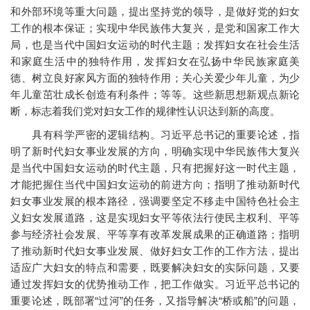
和外部环境等重大问题，提出坚持党的领导，是做好党的妇女
工作的根本保证；实现中华民族伟大复兴，是党和国家工作大
局，也是当代中国妇女运动的时代主题；发挥妇女在社会生活
和家庭生活中的独特作用，发挥妇女在弘扬中华民族家庭美
德、树立良好家风方面的独特作用；关心关爱少年儿童，为少
年儿童茁壮成长创造有利条件；等等。这些新思想新观点新论
断，标志着我们党对妇女工作的规律性认识达到新的高度。
具有科学严密的逻辑结构。习近平总书记的重要论述，指
明了新时代妇女事业发展的方向，明确实现中华民族伟大复兴
是当代中国妇女运动的时代主题，只有把握好这一时代主题，
才能把握住当代中国妇女运动的前进方向；指明了推动新时代
妇女事业发展的根本路径，强调要坚定不移走中国特色社会主
义妇女发展道路，这是实现妇女平等依法行使民主权利、平等
参与经济社会发展、平等享有改革发展成果的正确道路；指明
了推动新时代妇女事业发展、做好妇女工作的工作方法，提出
适应广大妇女的特点和需要，既要解决妇女的实际问题，又要
通过发挥妇女的优势推动工作，把工作做实。习近平总书记的
重要论述，既部署“过河”的任务，又指导解决“桥或船”的问题，