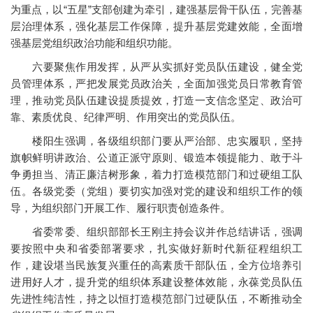
为重点，以“五星”支部创建为牵引，建强基层骨干队伍，完善基
层治理体系，强化基层工作保障，提升基层党建效能，全面增
强基层党组织政治功能和组织功能。
六要聚焦作用发挥，从严从实抓好党员队伍建设，健全党
员管理体系，严把发展党员政治关，全面加强党员日常教育管
理，推动党员队伍建设提质提效，打造一支信念坚定、政治可
靠、素质优良、纪律严明、作用突出的党员队伍。
楼阳生强调，各级组织部门要从严治部、忠实履职，坚持
旗帜鲜明讲政治、公道正派守原则、锻造本领提能力、敢于斗
争勇担当、清正廉洁树形象，着力打造模范部门和过硬组工队
伍。各级党委（党组）要切实加强对党的建设和组织工作的领
导，为组织部门开展工作、履行职责创造条件。
省委常委、组织部部长王刚主持会议并作总结讲话，强调
要按照中央和省委部署要求，扎实做好新时代新征程组织工
作，建设堪当民族复兴重任的高素质干部队伍，全方位培养引
进用好人才，提升党的组织体系建设整体效能，永葆党员队伍
先进性纯洁性，持之以恒打造模范部门过硬队伍，不断推动全