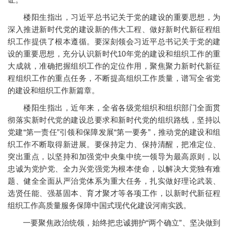
楼阳生指出，习近平总书记关于党的建设的重要思想，为
深入推进新时代党的建设新的伟大工程、做好新时代新征程组
织工作提供了根本遵循。要深刻领会习近平总书记关于党的建
设的重要思想，充分认识新时代10年党的建设和组织工作的重
大成就，准确把握组织工作的定位作用，聚焦聚力新时代新征
程组织工作的重点任务，不断提高组织工作质量，谱写全省党
的建设和组织工作新篇章。
楼阳生指出，近年来，全省各级党组织和组织部门全面贯
彻落实新时代党的建设总要求和新时代党的组织路线，坚持以
党建“第一责任”引领和保障发展“第一要务”，推动党的建设和组
织工作不断取得新进展。要保持定力、保持清醒，把准定位、
突出重点，以坚持和加强党中央集中统一领导为最高原则，以
忠诚为党护党、全力兴党强党为根本使命，以解决大党独有难
题、健全全面从严治党体系为重大任务，扎实做好理论武装、
选贤任能、强基固本、育才聚才等各项工作，以新时代新征程
组织工作高质量服务保障中国式现代化建设河南实践。
一要聚焦政治统领，始终把忠诚拥护“两个确立”、坚决做到