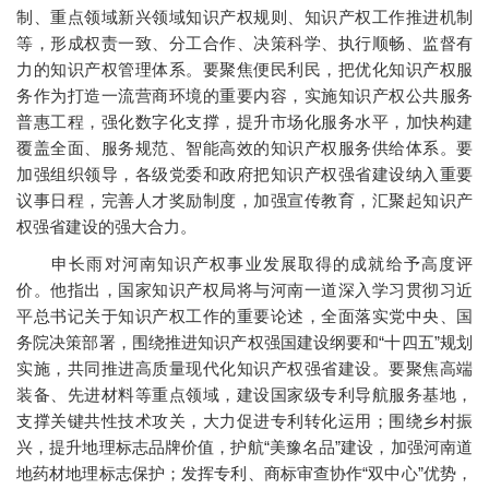
制、重点领域新兴领域知识产权规则、知识产权工作推进机制
等，形成权责一致、分工合作、决策科学、执行顺畅、监督有
力的知识产权管理体系。要聚焦便民利民，把优化知识产权服
务作为打造一流营商环境的重要内容，实施知识产权公共服务
普惠工程，强化数字化支撑，提升市场化服务水平，加快构建
覆盖全面、服务规范、智能高效的知识产权服务供给体系。要
加强组织领导，各级党委和政府把知识产权强省建设纳入重要
议事日程，完善人才奖励制度，加强宣传教育，汇聚起知识产
权强省建设的强大合力。
申长雨对河南知识产权事业发展取得的成就给予高度评
价。他指出，国家知识产权局将与河南一道深入学习贯彻习近
平总书记关于知识产权工作的重要论述，全面落实党中央、国
务院决策部署，围绕推进知识产权强国建设纲要和“十四五”规划
实施，共同推进高质量现代化知识产权强省建设。要聚焦高端
装备、先进材料等重点领域，建设国家级专利导航服务基地，
支撑关键共性技术攻关，大力促进专利转化运用；围绕乡村振
兴，提升地理标志品牌价值，护航“美豫名品”建设，加强河南道
地药材地理标志保护；发挥专利、商标审查协作“双中心”优势，