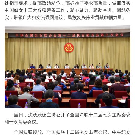
处指示要求，提高政治站位，高标准严要求高质量，做细做实
中国妇女十三大各项筹备工作，凝心聚力、鼓劲奋进、团结务
实，带领广大妇女为强国建设、民族复兴伟业贡献巾帼力量。
当日，沈跃跃还主持召开了全国妇联十二届七次主席会议
和十次常委会议。
全国妇联领导、全国妇联十二届执委出席会议。中央纪委