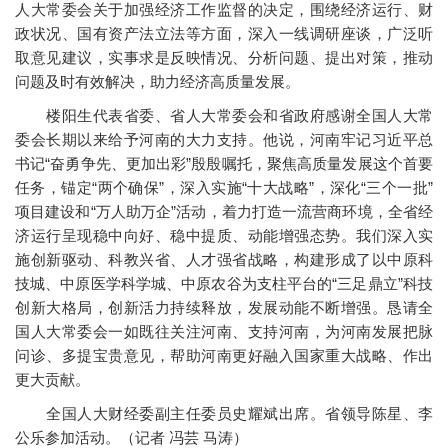
人大常委会关于加强经济工作监督的决定，围绕经济运行、财
政状况、国有资产法立法等方面，深入一线调研座谈，广泛听
取意见建议，实事求是反映情况、分析问题、提出对策，推动
问题及时有效解决，助力经济高质量发展。
楼阳生代表省委、省人大常委会和省政府感谢全国人大常
委会长期以来给予河南的大力支持。他说，河南牢记习近平总
书记“奋勇争先、更加出彩”殷殷嘱托，聚焦高质量发展这个首要
任务，锚定“两个确保”，深入实施“十大战略”，深化“三个一批”
项目建设和“万人助万企”活动，着力打造一流营商环境，全省经
济运行呈现稳中向好、稳中提质、动能增强态势。我们深入实
施创新驱动、科教兴省、人才强省战略，构建形成了以中原科
技城、中原医学科学城、中原农谷为支柱平台的“三足鼎立”科技
创新大格局，创新活力持续释放，发展动能不断增强。恳请全
国人大常委会一如既往关注河南、支持河南，为河南发展把脉
问诊、多提宝贵意见，帮助河南更好融入国家重大战略、作出
更大贡献。
全国人大财经委副主任委员史耀斌出席。省领导陈星、李
公乐参加活动。（记者 冯芸 马涛）