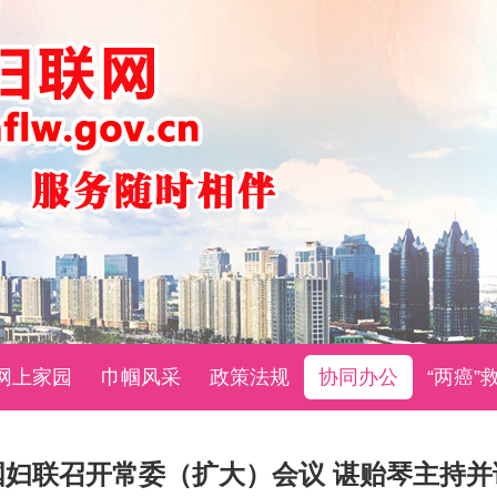
网上家园
巾帼风采
政策法规
协同办公
“两癌”
国妇联召开常委（扩大）会议 谌贻琴主持并