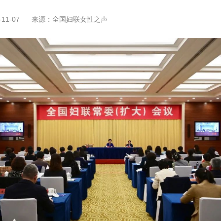
11-07
来源：全国妇联女性之声