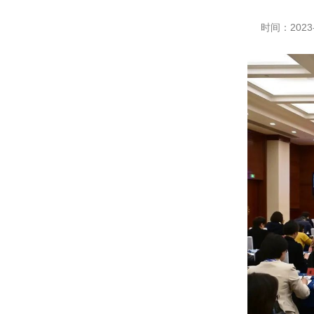
时间：2023-