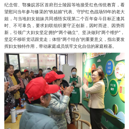
纪念馆、鄂豫皖苏区首府烈士陵园等地接受红色传统教育，看
望慰问当年参与修渠的“铁姑娘”代表、守护红色战场59年的老大
姐，与当地妇女姐妹共同感悟实现第二个百年奋斗目标正逢其
时、不可辜负，要求妇联组织要守正创新，因时而进、因势而
新，引领广大妇女坚定拥护“两个确立”、坚决做到“两个维护”，
坚定不移听党话跟党走；体悟“两个结合”的重要意义，指出要发
挥妇女独特作用，带动家庭成员筑牢文化自信的家庭根基。