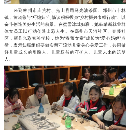
来到林州市庙荒村、光山县司马光油茶园、邓州市十林
镇，黄晓薇与“巧媳妇”们畅谈积极投身“乡村振兴巾帼行动”、以
奋斗创造美好生活的前景。在蜜雪冰城妇联，她鼓励新就业群
体女员工以行动创造出彩人生。在郑州市天河社区、春藤社
区，新县光彩实验学校，她为“春蕾女童”成长为“爱心妈妈”点
赞，表示妇联组织要做实留守流动儿童关心关爱工作，共同做
好儿童成长的引路人、儿童权益的守护人、儿童未来的筑梦
人。