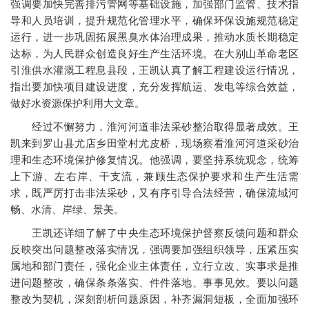
强调要加快完善排污管网等基础设施，加强部门监管、技术指
导和人员培训，提升规范化管理水平，确保环保设施规范稳定
运行，进一步巩固拓展黑臭水体治理成果，推动水质长期稳定
达标，为人民群众创造良好生产生活环境。在大别山革命老区
引淮供水灌溉工程息县段，王凯认真了解工程建设运行情况，
指出要加快项目建设进度，充分发挥航运、发电等综合效益，
做好水资源保护利用大文章。
经过不懈努力，淮河河道非法采砂整治取得显著成效。王
凯来到罗山县尤店乡田堂村尤皮桥，现场察看淮河河道采砂治
理和生态环境保护修复情况。他强调，要坚持系统观念，统筹
上下游、左右岸、干支流，兼顾生态保护要求和生产生活需
求，既严厉打击非法采砂，又有序引导合法经营，确保流域河
畅、水清、岸绿、景美。
王凯还详细了解了中央生态环境保护督察反馈问题和群众
反映突出问题整改落实情况，强调要加强组织领导，压紧压实
属地和部门责任，强化企业主体责任，立行立改、实事求是推
进问题整改，确保条条落实、件件落地、事事见效。要以问题
整改为契机，深刻剖析问题原因，补齐漏洞短板，全面加强环