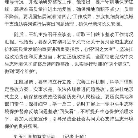
理等情况，并现场研究整改工作。他指出，要严守耕地保护红
线，高标准高质量推进土地复垦，确保耕地面积不减少、质量
不降低。要巩固拓展河湖“清四乱”工作成果，抓实抓细黄河流域
干支流妨碍河道行洪突出问题治理，确保母亲河长久安澜。
随后，王凯主持召开座谈会，听取三门峡市整改工作情况
汇报。他指出，要深入贯彻习近平总书记关于黄河流域生态保
护和高质量发展的重要讲话重要指示，心怀“国之大者”，坚决扛
起政治责任和历史担当，树立正确政绩观，全面彻底完成中央
生态环境保护督察反馈问题整改，以实际行动拥护“两个确立”、
做到“两个维护”。
王凯强调，要坚持立行立改，完善工作机制，科学严谨制
定整改方案，实事求是、依法依规推进问题整改，坚决杜绝形
式主义，确保整改成效经得起历史和人民检验。要压实属地和
部门责任，深排细查，举一反三，适时开展上一轮中央生态环
境保护督察反馈问题整改“回头看”，不断提升生态保护治理水
平。要加大政策宣传，引导形成全社会共同关心支持生态环境
保护的良好氛围。
刘玉江参加有关活动。（记者 归欣）