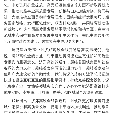
化、中欧班列扩量提质、高品质运输服务等方面不断取得新成
果，推动铁路事业高质量发展。积极与山东加强对接、协同共
进，完整准确全面贯彻新发展理念，围绕构建新发展格局，服
务国家战略、发挥区域优势、顺应群众期盼，共同培育新动能
新优势，打造全国高质量发展的重要增长极和动力源，在黄河
流域生态保护和高质量发展中展现更大作为，在以中国式现代
化全面推进强国建设、民族复兴中体现更大担当。
周乃翔在致辞中对济郑高铁全线开通运营表示祝贺。他
说，济郑高铁全线贯通，对于推动黄河流域生态保护和高质量
发展具有重要意义。济郑高铁的通车，凝结着国铁集团和社会
各界的大力支持，凝结着鲁豫两省的通力协作，凝结着参建单
位和广大建设者的辛勤付出。我们将深入落实习近平总书记加
快基础设施互联互通的重要指示要求，持续完善配套设施，深
化鲁豫产业、文旅等领域务实合作，齐心协力把济郑高铁打造
成平安路、幸福路、开放路，携手开创区域融合发展新篇章。
钱铭指出，济郑高铁全线贯通后，对铁路更好服务黄河流
域生态保护和高质量发展、促进中部地区加快崛起、推动豫鲁
两省经济社会发展将起到十分重要的作用。郑州局、济南局集