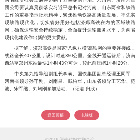
团公司要认真贯彻落实习近平总书记对河南、山东两省和铁路
工作的重要指示批示精神，聚焦推动铁路高质量发展、率先实
现铁路现代化，切实管好用好包括济郑高铁在内的区域铁路
网，确保运输安全持续稳定，全面提升运输服务水平，为两省
现代化建设作出新的更大贡献。
据了解，济郑高铁是国家“八纵八横”高铁网的重要连接线，
线路全长407公里，设计时速350公里。全线开通运营后，济南
西站至郑州东站最快1小时43分可达，较此前压缩1小时29分。
中央第九指导组副组长李萌、国铁集团副总经理王同军，
河南省领导孙守刚、刘南昌、戴柏华，山东省领导王艺华、范
波、宋军继、刘均刚参加活动。（记者 归欣）
返回顶部
电脑版
©2018 河南省妇女联合会