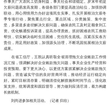
作事关广大农民工切身利益，事关社会和谐稳定。岁末年初是
欠薪问题易发高发期，各级各部门要提高政治站位，加强协调
联动，用心用情用力办好这项民生实事。扎实开展根治欠薪冬
季专项行动，聚焦重点行业、重点区域，分类施策、集中攻
坚，多渠道多途径解决欠薪问题，确保农民工及时足额拿到工
资。优化畅通投诉渠道，提高办理质效。抓好困难农民工救助
帮扶，切实解决临时生活困难，兜住民生底线。压紧压实各方
责任，用足用好政策，加强源头治理，不断巩固拓展根治欠薪
成果。
在省工信厅，王凯认真听取全省清理拖欠企业账款工作情
况汇报，强调解决好企业账款拖欠问题，事关企业生产经营和
投资预期。要下更大决心、以更优方案抓紧解决企业账款拖欠
问题，营造诚实守信的良好营商环境，推动经济运行稳定向
好。紧盯目标清存量，明确清偿化解措施和时间节点，强化政
策支持、统筹调度和跟踪督导，努力做到应清尽清，着力构建
长效机制。
刘尚进参加相关活动。（记者 归欣）