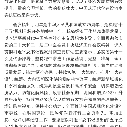
放深化拓展、要素聚合力愈发彰显，实现了经济发展质的有效
提升、量的合理增长、势的蓄积壮大，中国式现代化建设河南
实践迈出坚实步伐。
会议指出，明年是中华人民共和国成立75周年，是实现“十
四五”规划目标任务的关键一年。我省经济工作的总体要求是：
以习近平新时代中国特色社会主义思想为指导，全面贯彻落实
党的二十大和二十届二中全会及中央经济工作会议精神，深入
贯彻习近平总书记视察河南重要讲话重要指示，落实省第十一
次党代会部署，坚持稳中求进工作总基调，完整、准确、全面
贯彻新发展理念，紧抓构建新发展格局战略机遇，着力推动高
质量发展，锚定“两个确保”，持续实施“十大战略”、推进“十大建
设”，统筹扩大内需和深化供给侧结构性改革，统筹新型城镇化
和乡村全面振兴，统筹高质量发展和高水平安全，切实增强经
济活力、防范化解风险、改善社会预期，巩固和增强经济回升
向好态势，持续推动经济实现质的有效提升和量的合理增长，
增进民生福祉，保持社会稳定，全面推进中国式现代化建设河
南实践，在强国建设、民族复兴新征程上奋勇争先、更加出
彩。做好明年经济工作，要坚定以习近平总书记提出的“五个必
须”为根本遵循和工作指南，坚持稳中求进、以进促稳、先立后