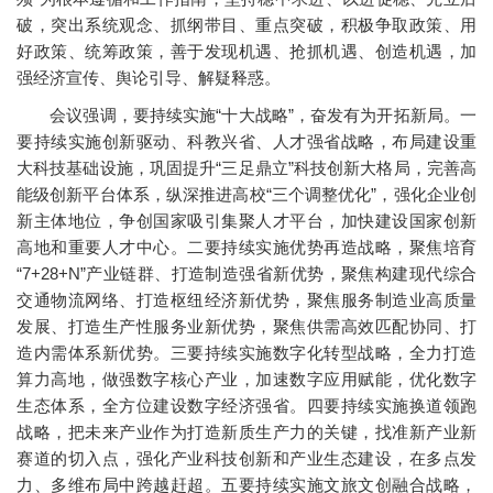
破，突出系统观念、抓纲带目、重点突破，积极争取政策、用
好政策、统筹政策，善于发现机遇、抢抓机遇、创造机遇，加
强经济宣传、舆论引导、解疑释惑。
会议强调，要持续实施“十大战略”，奋发有为开拓新局。一
要持续实施创新驱动、科教兴省、人才强省战略，布局建设重
大科技基础设施，巩固提升“三足鼎立”科技创新大格局，完善高
能级创新平台体系，纵深推进高校“三个调整优化”，强化企业创
新主体地位，争创国家吸引集聚人才平台，加快建设国家创新
高地和重要人才中心。二要持续实施优势再造战略，聚焦培育
“7+28+N”产业链群、打造制造强省新优势，聚焦构建现代综合
交通物流网络、打造枢纽经济新优势，聚焦服务制造业高质量
发展、打造生产性服务业新优势，聚焦供需高效匹配协同、打
造内需体系新优势。三要持续实施数字化转型战略，全力打造
算力高地，做强数字核心产业，加速数字应用赋能，优化数字
生态体系，全方位建设数字经济强省。四要持续实施换道领跑
战略，把未来产业作为打造新质生产力的关键，找准新产业新
赛道的切入点，强化产业科技创新和产业生态建设，在多点发
力、多维布局中跨越赶超。五要持续实施文旅文创融合战略，