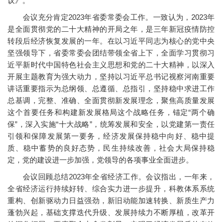
议》。
会议充分肯定2023年省委常委会工作。一致认为，2023年
是全面贯彻党的二十大精神的开局之年，是三年新冠疫情防控
转段后经济恢复发展的一年。在以习近平同志为核心的党中央
坚强领导下，省委常委会团结带领全省上下，全面学习贯彻习
近平新时代中国特色社会主义思想和党的二十大精神，以深入
开展主题教育为强大动力，坚持以习近平总书记视察河南重要
讲话重要指示为总纲领、总遵循、总指引，坚持稳中求进工作
总基调，完整、准确、全面贯彻新发展理念，聚焦高质量发展
这个首要任务和构建新发展格局这个战略任务，锚定“两个确
保”，深入实施“十大战略”，统筹发展和安全，以党建第一责任
引领和保障发展第一要务，经济发展保持稳中向好、稳中提
质、稳中蓄势的良好态势，民生持续改善，社会大局保持稳
定，党的建设进一步加强，党领导的各项事业全面进步。
会议回顾总结2023年全省经济工作。会议指出，一年来，
全省经济运行持续好转、综合实力进一步提升，科教体系系统
重构、创新驱动力日益强劲，新旧动能加速转换、新质生产力
蓬勃兴起，基础支撑迭代升级、发展持续力不断厚植，改革开