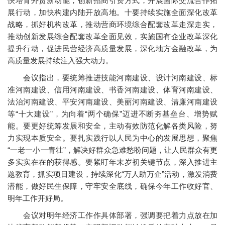
快培育外贸新动能，创新招商引资方式，开展国际交流合作拓
展行动，加快构建内陆开放高地。十要持续实施全面深化改革
战略，抓好机构改革，推动营商环境综合配套改革走深走实，
推动创新发展综合配套改革全面见效，实施国有企业改革深化
提升行动，促进民营经济高质量发展，深化地方金融改革，为
高质量发展持续注入强大动力。
会议指出，要统筹推进技能河南建设、设计河南建设、标
准河南建设、信用河南建设、书香河南建设、体育河南建设、
法治河南建设、平安河南建设、美丽河南建设、清廉河南建设
等“十大建设”，为向着“两个确保”迈进不断夯基垒台、增势赋
能。要更好统筹发展和安全，主动有效防范化解各类风险，努
力实现本质安全。要扎实践行以人民为中心的发展思想，聚焦
“一老一小一青壮”，解决好群众急难愁盼问题，让人民群众有更
多实实在在的获得感。要紧盯年末岁初关键节点，深入推进主
题教育，抓实项目建设，持续深化“万人助万企”活动，激发消费
潜能，做好民生保障，守牢安全底线，确保今年工作收好官、
明年工作开好局。
会议对明年经济工作作具体部署，强调要把着力点放在加