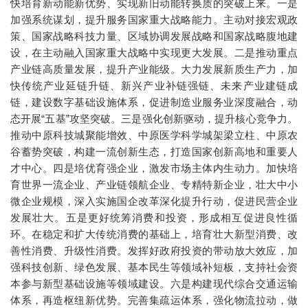
快培育新动能新优势、实现新旧动能转换质的突破上来。一是
加强系统谋划，提升服务国家重大战略能力。主动对接宏观政
策、国家战略科技力量、区域协调发展战略和国家战略腹地建
设，在主动融入国家重大战略中实现更大发展。二是推动重点
产业链高质量发展，提升产业能级。大力发展新质生产力，加
快传统产业延链升链、新兴产业补链强链、未来产业建链成
链，建设数字基础设施体系，促进制造业服务业深度融合，动
态开展“五基”攻坚突破。三是强化创新驱动，提升核心竞争力。
推动中原科技城聚能增效、中原医学科学城架梁立柱、中原农
谷蓄势突破，构建一流创新生态，打造国家创新高地和重要人
才中心。四是培优育强企业，激发市场主体内生动力。加快培
育世界一流企业、产业链领航企业、专精特新企业，壮大中小
微企业规模，深入实施国企改革深化提升行动，促进民营企业
发展壮大。五是更好统筹消费和投资，形成相互促进良性循
环。在稳定和扩大传统消费的基础上，培育壮大新型消费、改
善性消费、升级性消费。发挥好政府投资的带动放大效应，加
强科技创新、绿色发展、基本民生等领域补短板，支持社会资
本参与新型基础设施等领域建设。六是构建现代综合交通运输
体系，再造枢纽新优势。完善集疏运体系，强化物流拉动，做