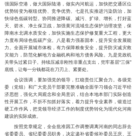
强国际空港，做大国际陆港，做实内河航运，加快把交通区位
优势转变为枢纽优势、竞争优势。七是扎实推进污染防治，加
快绿色低碳转型。协同推进降碳、减污、扩绿、增长，打好蓝
天、碧水、净土保卫战，加强黄河流域生态保护治理攻坚，保
障南水北调水质安全，加快实施生态保护修复重大工程，更大
力度布局绿色低碳产业。八是着力强基固本，提升安全发展能
力。全面开展城市体检，有力保障粮食安全，提升防灾减灾救
灾能力，防范化解地方金融机构和地方债务风险。九是党政机
关带头过紧日子。持续压减非刚性非重点支出，兜牢基层“三保”
底线，让每一分钱都花在刀刃上、紧要处。
会议强调，要加强党的领导，扛稳责任汇聚合力。各级党
委（党组）和广大党员干部要完整准确全面学习领会习近平经
济思想，强化大局观念和全局意识，结合本地本部门实际创造
性开展工作，不折不扣抓好落实，着力提升专业素养，锻造过
硬工作作风，把党领导经济工作的制度优势转化为现代化河南
建设的实际成效。
按照党章规定，全会批准因工作调整调离河南的同志辞去
省委委员、省纪委委员职务，决定递补省委候补委员王庆、王