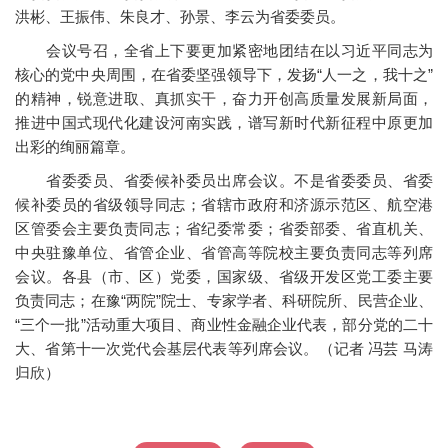
洪彬、王振伟、朱良才、孙景、李云为省委委员。
会议号召，全省上下要更加紧密地团结在以习近平同志为
核心的党中央周围，在省委坚强领导下，发扬“人一之，我十之”
的精神，锐意进取、真抓实干，奋力开创高质量发展新局面，
推进中国式现代化建设河南实践，谱写新时代新征程中原更加
出彩的绚丽篇章。
省委委员、省委候补委员出席会议。不是省委委员、省委
候补委员的省级领导同志；省辖市政府和济源示范区、航空港
区管委会主要负责同志；省纪委常委；省委部委、省直机关、
中央驻豫单位、省管企业、省管高等院校主要负责同志等列席
会议。各县（市、区）党委，国家级、省级开发区党工委主要
负责同志；在豫“两院”院士、专家学者、科研院所、民营企业、
“三个一批”活动重大项目、商业性金融企业代表，部分党的二十
大、省第十一次党代会基层代表等列席会议。（记者 冯芸 马涛
归欣）