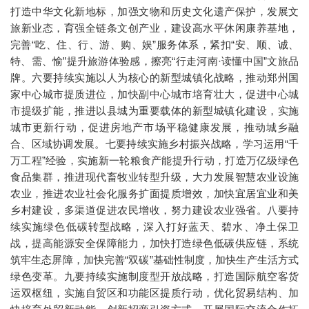
打造中华文化新地标，加强文物和历史文化遗产保护，发展文
旅新业态，育强全链条文创产业，建设高水平休闲康养基地，
完善“吃、住、行、游、购、娱”服务体系，紧扣“安、顺、诚、
特、需、愉”提升旅游体验感，擦亮“行走河南·读懂中国”文旅品
牌。六要持续实施以人为核心的新型城镇化战略，推动郑州国
家中心城市提质进位，加快副中心城市培育壮大，促进中心城
市提级扩能，推进以县城为重要载体的新型城镇化建设，实施
城市更新行动，促进房地产市场平稳健康发展，推动城乡融
合、区域协调发展。七要持续实施乡村振兴战略，学习运用“千
万工程”经验，实施新一轮粮食产能提升行动，打造万亿级绿色
食品集群，推进现代畜牧业转型升级，大力发展智慧农业设施
农业，推进农业社会化服务扩面提质增效，加快宜居宜业和美
乡村建设，多渠道促进农民增收，努力建设农业强省。八要持
续实施绿色低碳转型战略，深入打好蓝天、碧水、净土保卫
战，提高能源安全保障能力，加快打造绿色低碳供应链，系统
筑牢生态屏障，加快完善“双碳”基础性制度，加快生产生活方式
绿色变革。九要持续实施制度型开放战略，打造国际航空客货
运双枢纽，实施自贸区和功能区提质行动，优化贸易结构、加