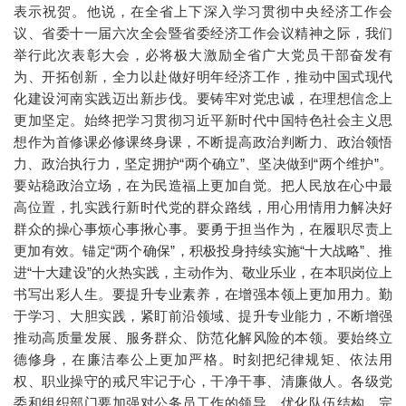
表示祝贺。他说，在全省上下深入学习贯彻中央经济工作会
议、省委十一届六次全会暨省委经济工作会议精神之际，我们
举行此次表彰大会，必将极大激励全省广大党员干部奋发有
为、开拓创新，全力以赴做好明年经济工作，推动中国式现代
化建设河南实践迈出新步伐。要铸牢对党忠诚，在理想信念上
更加坚定。始终把学习贯彻习近平新时代中国特色社会主义思
想作为首修课必修课终身课，不断提高政治判断力、政治领悟
力、政治执行力，坚定拥护“两个确立”、坚决做到“两个维护”。
要站稳政治立场，在为民造福上更加自觉。把人民放在心中最
高位置，扎实践行新时代党的群众路线，用心用情用力解决好
群众的操心事烦心事揪心事。要勇于担当作为，在履职尽责上
更加有效。锚定“两个确保”，积极投身持续实施“十大战略”、推
进“十大建设”的火热实践，主动作为、敬业乐业，在本职岗位上
书写出彩人生。要提升专业素养，在增强本领上更加用力。勤
于学习、大胆实践，紧盯前沿领域、提升专业能力，不断增强
推动高质量发展、服务群众、防范化解风险的本领。要始终立
德修身，在廉洁奉公上更加严格。时刻把纪律规矩、依法用
权、职业操守的戒尺牢记于心，干净干事、清廉做人。各级党
委和组织部门要加强对公务员工作的领导，优化队伍结构，完