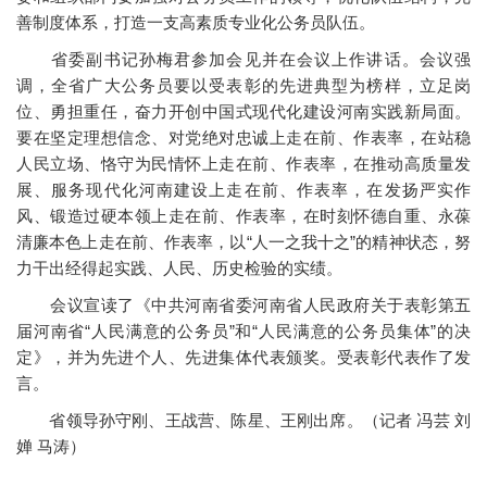
善制度体系，打造一支高素质专业化公务员队伍。
省委副书记孙梅君参加会见并在会议上作讲话。会议强
调，全省广大公务员要以受表彰的先进典型为榜样，立足岗
位、勇担重任，奋力开创中国式现代化建设河南实践新局面。
要在坚定理想信念、对党绝对忠诚上走在前、作表率，在站稳
人民立场、恪守为民情怀上走在前、作表率，在推动高质量发
展、服务现代化河南建设上走在前、作表率，在发扬严实作
风、锻造过硬本领上走在前、作表率，在时刻怀德自重、永葆
清廉本色上走在前、作表率，以“人一之我十之”的精神状态，努
力干出经得起实践、人民、历史检验的实绩。
会议宣读了《中共河南省委河南省人民政府关于表彰第五
届河南省“人民满意的公务员”和“人民满意的公务员集体”的决
定》，并为先进个人、先进集体代表颁奖。受表彰代表作了发
言。
省领导孙守刚、王战营、陈星、王刚出席。（记者 冯芸 刘
婵 马涛）