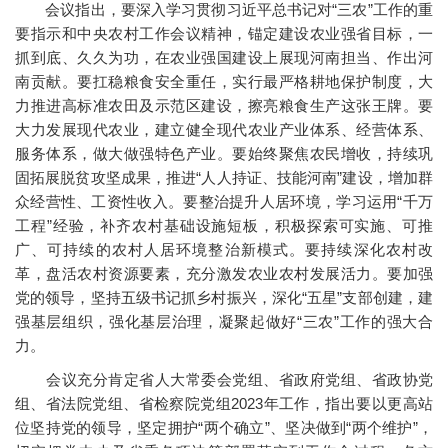
会议指出，要深入学习贯彻习近平总书记对“三农”工作的重
要指示和中央农村工作会议精神，锚定建设农业强省目标，一
抓到底、久久为功，在农业强国建设上展现河南担当、作出河
南贡献。要扛稳粮食安全重任，实行最严格耕地保护制度，大
力推进高标准农田及示范区建设，擦亮粮食生产这张王牌。要
大力发展现代农业，建立健全现代农业产业体系、经营体系、
服务体系，做大做强特色产业。要始终聚焦农民增收，持续巩
固拓展脱贫攻坚成果，推进“人人持证、技能河南”建设，增加群
众经营性、工资性收入。要整治提升人居环境，学习运用“千万
工程”经验，补齐农村基础设施短板，积极探索可实施、可推
广、可持续的农村人居环境整治新模式。要持续深化农村改
革，盘活农村资源要素，充分激发农业农村发展活力。要加强
党的领导，坚持五级书记抓乡村振兴，深化“五星”支部创建，建
强基层组织，强化基层治理，凝聚起做好“三农”工作的强大合
力。
会议充分肯定省人大常委会党组、省政府党组、省政协党
组、省法院党组、省检察院党组2023年工作，指出要以更高站
位坚持党的领导，坚定拥护“两个确立”、坚决做到“两个维护”，