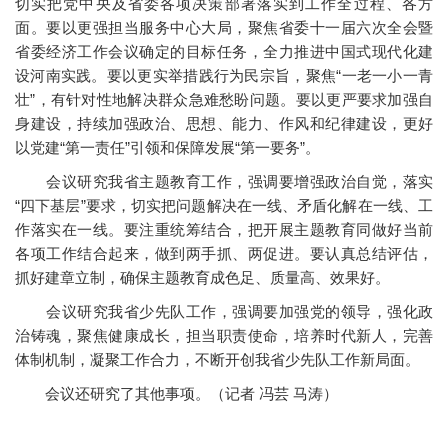
切实把党中央及省委各项决策部署落实到工作全过程、各方
面。要以更强担当服务中心大局，聚焦省委十一届六次全会暨
省委经济工作会议确定的目标任务，全力推进中国式现代化建
设河南实践。要以更实举措践行为民宗旨，聚焦“一老一小一青
壮”，有针对性地解决群众急难愁盼问题。要以更严要求加强自
身建设，持续加强政治、思想、能力、作风和纪律建设，更好
以党建“第一责任”引领和保障发展“第一要务”。
会议研究我省主题教育工作，强调要增强政治自觉，落实
“四下基层”要求，切实把问题解决在一线、矛盾化解在一线、工
作落实在一线。要注重统筹结合，把开展主题教育同做好当前
各项工作结合起来，做到两手抓、两促进。要认真总结评估，
抓好建章立制，确保主题教育成色足、质量高、效果好。
会议研究我省少先队工作，强调要加强党的领导，强化政
治铸魂，聚焦健康成长，担当职责使命，培养时代新人，完善
体制机制，凝聚工作合力，不断开创我省少先队工作新局面。
会议还研究了其他事项。（记者 冯芸 马涛）