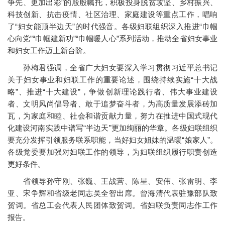
争先、更加出彩”的殷殷嘱托，积极投身脱贫攻坚、乡村振兴、
科技创新、抗击疫情、社区治理、家庭建设等重点工作，唱响
了“妇女能顶半边天”的时代强音。各级妇联组织深入推进“巾帼
心向党”“巾帼建新功”“巾帼暖人心”系列活动，推动全省妇女事业
和妇女工作迈上新台阶。
孙梅君强调，全省广大妇女要深入学习贯彻习近平总书记
关于妇女事业和妇联工作的重要论述，围绕持续实施“十大战
略”、推进“十大建设”，争做创新理论践行者、伟大事业建设
者、文明风尚倡导者、敢于追梦奋斗者，为高质量发展添砖加
瓦，为家庭和睦、社会和谐贡献力量，努力在推进中国式现代
化建设河南实践中谱写“半边天”更加绚丽的华章。各级妇联组织
要充分发挥引领服务联系职能，当好妇女姐妹的温暖“娘家人”。
各级党委要加强对妇联工作的领导，为妇联组织履行职责创造
更好条件。
省领导孙守刚、张巍、王战营、陈星、安伟、张雷明、李
亚、宋争辉和省级老同志吴全智出席。曾海清代表驻豫部队致
贺词。省总工会代表人民团体致贺词。省妇联负责同志作工作
报告。