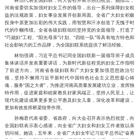
林怡代表全国妇联，向大会召开表示热烈祝贺。她指出，
河南省委切实加强对妇女工作的领导，出台一系列保障妇女权
益的法规政策，妇女事业发展开创新局面。全省广大妇女积极
投身中原更加出彩的伟大实践，用智慧和汗水创造了无愧于时
代的巾帼伟绩。全省各级妇联组织坚持党的全面领导，打造了
“巧媳妇”工程、“阳光母亲”计划、“四组一队”等具有地方特色和
社会影响力的工作品牌，为全国妇联系统提供了鲜活经验。
林怡强调，习近平总书记同全国妇联新一届领导班子成员
集体谈话并发表重要讲话，为新时代新征程党的妇女工作指明
了前进方向。河南省各级妇联和广大妇女要加强思想政治引
领，坚持不懈用习近平新时代中国特色社会主义思想凝心铸
魂，服务“国之大者”，为推进河南高质量发展建功立业，发挥独
特作用，促进家庭和睦家教良好家风端正，坚持人民至上，让
现代化建设成果更多更公平惠及妇女儿童，深化改革和建设，
更加有效发挥桥梁纽带作用。
孙梅君代表省委、省政府，向大会召开表示热烈祝贺，向
全国妇联表示衷心感谢，向全省广大妇女和妇女工作者致以亲
切问候。她说，五年来，全省广大妇女牢记习近平总书记“奋勇