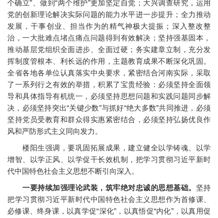
个确立”、做到“两个维护”更加坚定自觉；大兴调查研究，运用
党的创新理论解决实际问题的能力水平进一步提升；全力推动
发展，干事创业、担当作为的精气神极大提振；深入整改整
治，一大批难点堵点痛点问题得到有效解决；坚持强基固本，
推动基层党组织全面进步、全面过硬；务实建章立制，充分发
挥制度管根本、利长远的作用，主题教育成果不断深化巩固。
全省各地各单位认真落实中央要求，紧密结合河南实际，采取
了一系列行之有效的举措，积累了宝贵经验：必须坚持全面领
导和具体指导有机统一，必须坚持思想问题和实践问题同步解
决，必须坚持突出“关键少数”与抓好“绝大多数”共同推进，必须
坚持党员受教育和群众得实惠紧密结合，必须坚持弘扬优良作
风和严防形式主义同向发力。
楼阳生强调，要巩固拓展成果，建立健全以学铸魂、以学
增智、以学正风、以学促干长效机制，把学习贯彻习近平新时
代中国特色社会主义思想不断引向深入。
一要持续加强理论武装，筑牢绝对忠诚的思想基础。
坚持
把学习贯彻习近平新时代中国特色社会主义思想作为首修课、
必修课、终身课，以真学促“深化”，以真悟促“内化”，以真用促