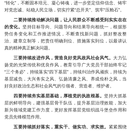
“转化”，不断固本培元、凝心铸魂，进一步坚定信仰信念、铸牢
对党忠诚、站稳人民立场，切实拧紧“总开关”、筑牢“压舱石”。
二要持续推动解决问题，让人民群众不断感受到实实在在
的变化。
坚持目标导向、问题导向和结果导向相统一，根据形
势任务变化和工作推进情况，不断查找新问题，抓好整改整
治、建章立制等，把责任明确到位、措施落实到位，以最讲认
真的精神真正解决问题。
三要持续改进作风，营造良好党风政风社会风气。
大力弘
扬党的光荣传统和优良作风，教育引导广大党员干部始终牢记
“三个务必”，持续落实“四下基层”，持续纠治作风顽疾，持续为
基层减负，大兴务实之风、弘扬清廉之风、养成俭朴之风，当
好良好政治生态和社会风气的引领者、营造者、维护者。
四要持续夯实基层基础，厚植党的执政根基。
坚持大抓基
层的鲜明导向，建强基层骨干队伍，提升基层治理效能，加大
新兴领域党建工作力度，更好发挥基层党组织战斗堡垒作用和
党员先锋模范作用。
五要持续抓好落实，重实干、做实功、求实效。
紧紧围绕