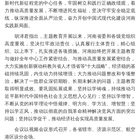
新时代新征程党的中心任务，牢固树立和践行正确政绩观，着
力推动高质量发展，不断增进民生福祉，坚决守牢安全稳定底
线，纵深推进全面从严治党，奋力开创中国式现代化建设河南
实践新局面。
胡泽君指出，主题教育开展以来，河南省委和各级党组织
高度重视，坚决扛牢政治责任，认真履行主体责任，精心组
织、以上率下，扎实推进各项措施。河南始终把开展主题教育
与做好全年中心工作紧密结合、与推动高质量发展紧密结合，
大力实施创新驱动科教兴省人才强省等“十大战略”，经济稳的基
础持续巩固，内生动力持续增强；大力推动问题整改和专项整
治，解决了一批群众深切期盼、长期未解决的问题，主题教育
取得明显成效。要巩固拓展成果，坚持以学铸魂，持续推动习
近平新时代中国特色社会主义思想入心见行；坚持以学增智，
不断从党的科学理论中悟规律、明方向、学方法、增智慧；坚
持以学正风，推动以彻底的自我革命精神解决党风方面的突出
问题；坚持以学促干，推动经济社会实现高质量发展。
会议以视频会议形式召开，各省辖市、济源示范区、航空
港区设分会场。