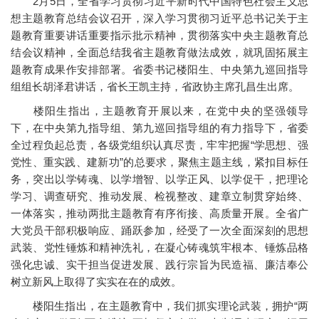
2月5日，全省学习贯彻习近平新时代中国特色社会主义思
想主题教育总结会议召开，深入学习贯彻习近平总书记关于主
题教育重要讲话重要指示批示精神，贯彻落实中央主题教育总
结会议精神，全面总结我省主题教育做法成效，就巩固拓展主
题教育成果作安排部署。省委书记楼阳生、中央第九巡回指导
组组长胡泽君讲话，省长王凯主持，省政协主席孔昌生出席。
楼阳生指出，主题教育开展以来，在党中央的坚强领导
下，在中央第九指导组、第九巡回指导组的有力指导下，省委
全过程负起总责，各级党组织认真尽责，牢牢把握“学思想、强
党性、重实践、建新功”的总要求，聚焦主题主线，紧扣目标任
务，突出以学铸魂、以学增智、以学正风、以学促干，把理论
学习、调查研究、推动发展、检视整改、建章立制贯穿始终、
一体落实，推动两批主题教育有序衔接、高质量开展。全省广
大党员干部积极响应、踊跃参加，经受了一次全面深刻的思想
武装、党性锤炼和精神洗礼，在凝心铸魂筑牢根本、锤炼品格
强化忠诚、实干担当促进发展、践行宗旨为民造福、廉洁奉公
树立新风上取得了实实在在的成效。
楼阳生指出，在主题教育中，我们抓实理论武装，拥护“两