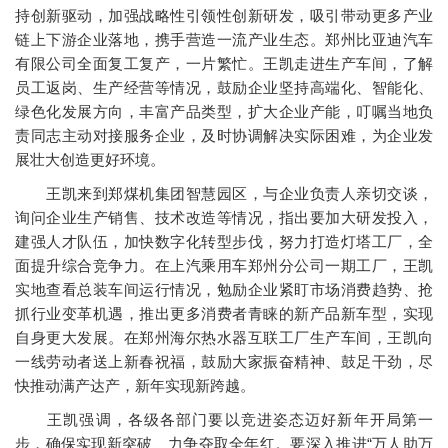
持创新驱动，加强战略性引领性创新研发，吸引带动更多产业
链上下游企业落地，携手营造一流产业生态。郑州比亚迪汽车
有限公司全面复工复产，一片繁忙。王凯走进生产车间，了解
员工返岗、生产经营等情况，鼓励企业坚持高端化、智能化、
绿色化发展方向，丰富产品类型，扩大企业产能，叮嘱当地负
责同志主动对接服务企业，及时协调解决实际困难，为企业发
展壮大创造更好环境。
王凯来到郑煤机集团智慧园区，与企业负责人亲切交谈，
询问企业生产销售、技术改造等情况，指出要加大研发投入，
建强人才队伍，加快数字化转型步伐，努力打造灯塔工厂，全
面提升综合竞争力。在上汽乘用车郑州分公司一期工厂，王凯
实地查看总装车间运行情况，勉励企业紧盯市场消费趋势、抢
抓行业变革机遇，推出更多消费者青睐的新产品新车型，实现
自身更大发展。在郑州海尔热水器互联工厂生产车间，王凯向
一线劳动者送上新春祝福，鼓励大家振奋精神、鼓足干劲，尽
快推动满产达产，新年实现新跨越。
王凯强调，各级各部门要以竞进姿态迈好新年开局第一
步，确保实现新突破、力争夺取全年红。要深入推进“万人助万