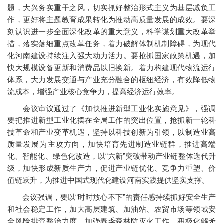
题，大兴务实重干之风，切实抓好整治形式主义为基层减负工
作，更好将主题教育成果转化为推动高质量发展的成效。要深
刻认识进一步全面深化改革的重大意义，科学谋划重大改革举
措，落实落细重点改革任务，着力破解体制机制障碍，为现代
化河南建设持续注入强大动力活力。要抢抓国家政策机遇，加
快大规模设备更新和消费品以旧换新。着力构建现代物流运行
体系，大力发展交通与产业充分融合的枢纽经济，有效降低物
流成本，增强产业核心竞争力，提高经济运行效率。
会议审议通过了《加快推进新型工业化实施意见》，强调
要把推进新型工业化摆在全局工作的突出位置，抢抓新一轮科
技革命和产业变革机遇，坚持以科技创新为引领，以制造业高
质量发展为主攻方向，加快培育先进制造业链群，推进高端
化、智能化、绿色化改造，以“六新”突破带动产业链整体迭代升
级，加快形成新质生产力，促进产业链优化、竞争力重塑、价
值链跃升，为推进中国式现代化建设河南实践提供坚实支撑。
会议强调，要以“时时放心不下”的责任感持续抓好安全生产
和社会稳定工作，加大高层建筑、加油站、农贸市场等领域安
全风险排查整治力度，加强春季森林防灭火工作，积极化解矛