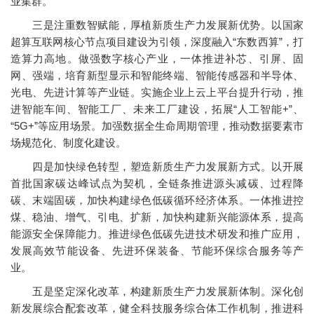
业集群。
三是注重数智赋能，厚植新质生产力发展新优势。以国家
超算互联网核心节点项目建设为引领，深度融入“东数西算”，打
造算力高地。做强数字核心产业，一体推进补芯、引屏、固
网、强端，培育新型显示和智能终端、智能传感器和半导体、
光电、先进计算等产业链。实施企业上云上平台提升行动，推
进智能车间、智能工厂、未来工厂建设，拓展“人工智能+”、
“5G+”等应用场景。加强数据全生命周期管理，推动数据要素市
场规范化、制度化建设。
四是加快绿色转型，塑造新质生产力发展新方式。以开展
首批国家碳达峰试点为契机，全链条推进源头减碳、过程降
碳、末端固碳，加快构建绿色低碳循环经济体系。一体推进控
煤、稳油、增气、引电、扩新，加快构建新兴能源体系，提高
能源安全保障能力。推进绿色低碳先进技术研发和推广应用，
发展高效节能设备、先进环保装备、节能环保综合服务等产
业。
五是坚定深化改革，构建新质生产力发展新体制。深化创
新发展综合配套改革，健全科技服务综合体工作机制，推进科