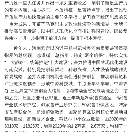
产力这一重大任务并作出一系列重要论述，阐明了新质生产力
的基本内涵、核心标志、本质特征、显著特点等，指出了推动
新质生产力加快发展的主要任务举措，是习近平经济思想的又
一重大成果，开辟了马克思主义政治经济学的新境界，为我们
推动高质量发展，以中国式现代化全面推进强国建设、民族复
兴伟业，进一步指明了前进方向、提供了根本遵循。
近年来，河南坚定以习近平总书记考察河南重要讲话重要
指示为总纲领、总遵循、总指引，锚定“两个确保”，持续实施
“十大战略”，统筹推进“十大建设”，奋力推进中国式现代化建设
河南实践。特别是把创新驱动、科教兴省、人才强省战略作为
首要战略，坚持以体制机制创新促进科技创新，推动创新链和
产业链深度耦合，形成中原科技城、中原医学科学城、中原农
谷“三足鼎立”科技创新大格局，引领带动全省发展动能之变、结
构之变、质量之变日益彰显。近三年新建20家省实验室、6家省
产业技术研究院、41家省产业研究院、50家省中试基地、28家
省创新联合体，超短超强激光、国家超算互联网核心节点项目
启动建设。高新技术企业、科技型中小企业数量，由2020年的
6310家、11826家，增至2023年的1.2万家、2.6万家，均翻了一