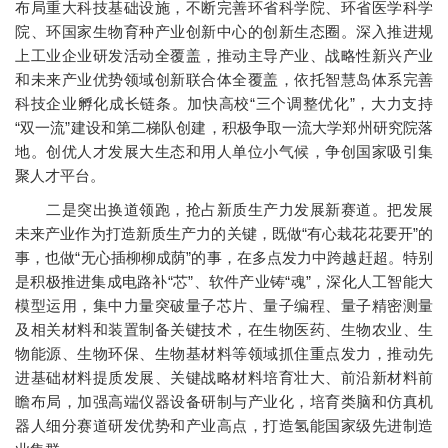
布局重大科技基础设施，不断完善环省科学院、环省医学科学
院、环国家生物育种产业创新中心的创新生态圈。深入推进规
上工业企业研发活动全覆盖，推动主导产业、战略性新兴产业
和未来产业优势领域创新联合体全覆盖，依托智慧岛体系完善
科技企业孵化成长链条。加快高校“三个调整优化”，大力支持
“双一流”建设和第二梯队创建，积极争取一流大学郑州研究院落
地。创优人才发展大生态和用人单位小气候，争创国家吸引集
聚人才平台。
二是突出换道领跑，抢占新质生产力发展新赛道。把发展
未来产业作为打造新质生产力的关键，既做“有心栽花花要开”的
事，也做“无心插柳柳成荫”的事，在多点发力中跨越赶超。特别
是积极推进集成电路补“芯”、软件产业铸“魂”，深化人工智能大
模型运用，集中力量突破量子芯片、量子编程、量子精密测量
及相关材料和装置制备关键技术，在生物医药、生物农业、生
物能源、生物环保、生物基材料等领域抓住重点发力，推动先
进基础材料提质发展、关键战略材料培育壮大、前沿新材料前
瞻布局，加强高端仪器设备研制与产业化，培育类脑和仿真机
器人细分赛道研发优势和产业高点，打造氢能国家级先进制造