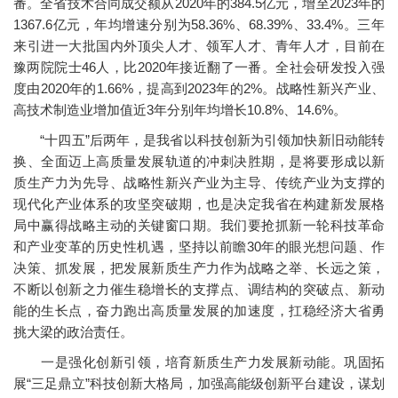
番。全省技术合同成交额从2020年的384.5亿元，增至2023年的
1367.6亿元，年均增速分别为58.36%、68.39%、33.4%。三年
来引进一大批国内外顶尖人才、领军人才、青年人才，目前在
豫两院院士46人，比2020年接近翻了一番。全社会研发投入强
度由2020年的1.66%，提高到2023年的2%。战略性新兴产业、
高技术制造业增加值近3年分别年均增长10.8%、14.6%。
“十四五”后两年，是我省以科技创新为引领加快新旧动能转
换、全面迈上高质量发展轨道的冲刺决胜期，是将要形成以新
质生产力为先导、战略性新兴产业为主导、传统产业为支撑的
现代化产业体系的攻坚突破期，也是决定我省在构建新发展格
局中赢得战略主动的关键窗口期。我们要抢抓新一轮科技革命
和产业变革的历史性机遇，坚持以前瞻30年的眼光想问题、作
决策、抓发展，把发展新质生产力作为战略之举、长远之策，
不断以创新之力催生稳增长的支撑点、调结构的突破点、新动
能的生长点，奋力跑出高质量发展的加速度，扛稳经济大省勇
挑大梁的政治责任。
一是强化创新引领，培育新质生产力发展新动能。巩固拓
展“三足鼎立”科技创新大格局，加强高能级创新平台建设，谋划