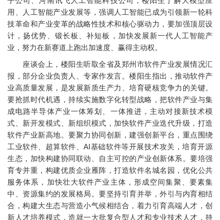
子公司、河南讯飞人工智能科技公司，楼阳生了解大模型应
用、人工智能产业发展等，强调人工智能已成为引领新一轮科
技革命和产业变革的战略性技术和核心驱动力，要加强顶层设
计，扬优势、锻长板、补短板，加快发展新一代人工智能产
业，努力在新赛道上跑出加速度、赢得主动权。
座谈会上，楼阳生听取全省及郑州市软件产业发展情况汇
报，部分企业负责人、专家作发言。楼阳生指出，推动软件产
业高质量发展，是发展新质生产力、培育硬核竞争力的关键。
要抢抓时代机遇，持续实施数字化转型战略，把软件产业与集
成电路半导体产业一体筹划、一体推进，主动对接新技术模
式、新开发模式、新组织模式，加快软件产业迭代升级，打造
软件产业新高地。要聚力协同创新，建强创新平台，重点围绕
工业软件、超算软件、AI基础软件等开展技术攻关，培育开源
生态，加快构建协同联动、自主可控的产业创新体系。要培强
育专并重，构建优质企业雁阵，打造软件名城名园，优化公共
服务体系，加快壮大软件产业主体，形成空间集聚、要素集
中、资源集约的发展格局。要坚持引育并举，外引与内育相结
合，构建大生态与营造小气候相结合，着力引育高端人才，创
新人才培养模式，造就一大批复合型人才和专业技术人才，持