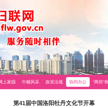
网上家园
巾帼风采
政策法规
协同办公
“两癌”
第41届中国洛阳牡丹文化节开幕