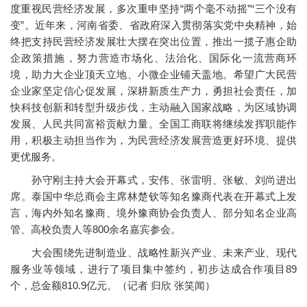
度重视民营经济发展，多次重申坚持“两个毫不动摇”“三个没有
变”。近年来，河南省委、省政府深入贯彻落实党中央精神，始
终把支持民营经济发展壮大摆在突出位置，推出一揽子惠企助
企政策措施，努力营造市场化、法治化、国际化一流营商环
境，助力大企业顶天立地、小微企业铺天盖地。希望广大民营
企业家坚定信心促发展，深耕新质生产力，勇担社会责任，加
快科技创新和转型升级步伐，主动融入国家战略，为区域协调
发展、人民共同富裕贡献力量。全国工商联将继续发挥职能作
用，积极主动担当作为，为民营经济发展营造更好环境、提供
更优服务。
孙守刚主持大会开幕式，安伟、张雷明、张敏、刘尚进出
席。泰国中华总商会主席林楚钦等知名豫商代表在开幕式上发
言，海内外知名豫商、境外豫商协会负责人、部分知名企业高
管、高校负责人等800余名嘉宾参会。
大会围绕先进制造业、战略性新兴产业、未来产业、现代
服务业等领域，进行了项目集中签约，初步达成合作项目89
个，总金额810.9亿元。（记者 归欣 张笑闻）