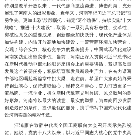
特别是改革开放以来，一代代豫商激流勇进、搏击商海，充分
展现了河南人的出彩形象。近年来，河南牢记习近平总书记“奋
勇争先、更加出彩”殷殷嘱托，锚定“两个确保”，持续实施“十大
战略”、推进“十大建设”，取得了一系列具有标志性、变革性、
突破性意义的重要成果，创新能级加快跃升，现代化产业体系
加快构建，内陆开放高地加快建设，一流营商环境加快营造，
实现了综合实力、核心竞争力的显著提升，中国式现代化建设
河南实践迈出坚实步伐。当前，河南正深入贯彻习近平总书记
在新时代推动中部地区崛起座谈会上的重要讲话，紧抓高质量
发展这个首要任务，积极培育和发展新质生产力，在奋力谱写
中部地区崛起新篇章中挑大梁、走在前。希望广大豫商始终秉
持创业初心，保持进取恒心，谨持义举善心，奋力打造更多一
流品牌、一流企业，树立新时代豫商义利兼顾、以义取利的良
好形象。河南将以最大的诚意、最实的举措，为豫商回乡发展
创造最好的条件、提供最优的服务，携手书写中国式现代化建
设河南实践的精彩华章。
汪鸿雁在致辞中代表全国工商联向大会召开表示热烈祝
贺。她说，党的十八大以来，以习近平同志为核心的党中央高