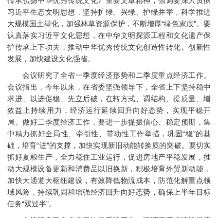
传承弘扬中华优秀传统文化》重要文章精神，强调要深入贯彻
习近平生态文明思想，坚持扩绿、兴绿、护绿并举，科学推进
大规模国土绿化，加强林草资源保护，不断增厚“绿色家底”。要
认真落实习近平文化思想，在中华文明探源工程和文化遗产保
护传承上下功夫，推动中华优秀传统文化创造性转化、创新性
发展，加快建设文化强省。
会议研究了全省一季度经济形势和二季度重点经济工作。
会议指出，今年以来，在省委坚强领导下，全省上下坚持稳中
求进、以进促稳、先立后破，在转方式、调结构、提质量、增
效益上持续用力，经济运行延续回升向好态势，实现平稳开
局。做好二季度经济工作，要进一步提振信心、稳定预期，集
中精力抓好全局性、牵引性、带动性工作举措，巩固“稳”的基
础，培育“进”的支撑，加快实现新旧动能转换质的突破。要切实
抓好夏粮生产，全力稳住工业运行，促进房地产平稳发展，推
动大规模设备更新和消费品以旧换新，积极培育外贸新动能，
加快大通道大枢纽建设，有效降低物流成本，防范化解重点领
域风险，持续巩固和增强经济回升向好态势，确保上半年目标
任务“双过半”。