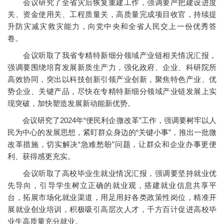
会议研究了全省灾后恢复重建工作，强调要严把建设进度
关、资金使用关、工程质量关，高质量完成项目收官，持续提
升防灾减灾救灾能力，向党中央和全省人民交上一份优秀答
卷。
会议听取了我省专精特新细分领域产业链相关情况汇报，
强调要围绕培育发展新质生产力，强化政府、企业、科研院所
高效协同，突出以科技创新引领产业创新，聚焦特色产业、优
势企业、关键产品，尽快在专精特新细分领域产业链发展上实
现突破，加快塑造发展新动能新优势。
会议研究了2024年“便民利企微改革”工作，强调要树牢以人
民为中心的发展思想，紧盯群众身边的“关键小事”，推出一批微
改革措施，切实解决“急难愁盼”问题，让群众和企业办事更便
利、获得感更充实。
会议听取了高校毕业生就业情况汇报，强调要坚持就业优
先导向，引导学生树立正确的就业观，搭建就业信息共享平
台，拓展市场化就业渠道，用足用好各类政策性岗位，精准开
展就业创业培训，积极吸引高层次人才，千方百计促进高校毕
业生高质量充分就业。