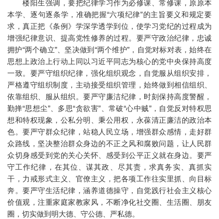
楼阳生强调，要把纪律学习作为必修课、常修课，原原本
本学、逐句逐条学，准确把握“六项纪律”的主旨要义和规定要
求，真正把《条例》学深学透学到位，使学习党纪的过程成为
增强纪律意识、提高党性修养的过程。要严守政治纪律，忠诚
拥护“两个确立”、坚决做到“两个维护”，自觉对标对表，始终在
思想上政治上行动上同以习近平同志为核心的党中央保持高度
一致。要严守组织纪律，强化组织观念，自觉服从组织安排，
严格遵守组织制度，主动接受组织管理，始终做到相信组织、
依靠组织、服从组织。要严守廉洁纪律，时刻保持高度警醒，
勤掸“思想尘”、多思“贪欲害”、常破“心中贼”，自觉反对特权思
想和特权现象，公私分明、秉公用权，永葆清正廉洁的政治本
色。要严守群众纪律，站稳人民立场，增强群众感情，走好群
众路线，坚决整治群众身边的不正之风和腐败问题，让人民群
众切身感受到党的关心关怀、感受到公平正义就在身边。要严
守工作纪律，在其位、谋其政、尽其责，求真务实、真抓实
干，力戒形式主义、官僚主义，把各项工作往实里抓、向目标
奔。要严守生活纪律，涵养道德操守，自觉践行社会主义核心
价值观，注重家庭家教家风，不断净化社交圈、生活圈、朋友
圈，切实做到明大德、守公德、严私德。