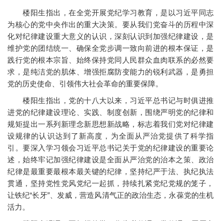
楼阳生指出，在全党开展党纪学习教育，是以习近平同志
为核心的党中央作出的重大决策。要从我们党奋斗的历程中深
化对纪律建设重大意义的认识，深刻认识到加强纪律建设，是
维护党的团结统一、确保全党步调一致向前进的根本保证，是
践行党的根本宗旨、始终保持党同人民群众血肉联系的必然要
求，是纯洁党的肌体、增强拒腐防变能力的锐利武器，是勇担
党的历史使命、引领伟大社会革命的重要保障。
楼阳生指出，党的十八大以来，习近平总书记与时俱进推
进党的纪律建设理论、实践、制度创新，围绕严明党的纪律和
规矩提出一系列新理念新思想新战略，标志着我们党对纪律建
设规律的认识达到了新高度，为全面从严治党提供了科学指
引。要深入学习领会习近平总书记关于党的纪律建设的重要论
述，始终牢记加强纪律建设是全面从严治党的治本之策、政治
纪律是最重要最根本最关键的纪律，坚持纪严于法、执纪执法
贯通，坚持党性党风党纪一起抓，持续扎紧党纪党规的笼子，
让铁纪“长牙”、发威，营造风清气正的政治生态，永葆党的生机
活力。