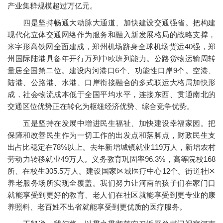
产业集群规模超过万亿元。
四是坚持畅通大动脉大通道、加快建设交通强省。把构建
现代化立体交通网络作为服务和融入新发展格局的战略支撑，
米字形高铁网全面建成，郑州机场跻身全球机场货运40强，郑
州国际陆港具备年开行万列中欧班列能力。公路货物运输周转
量居全国第二位。建设内河港口6个、功能性口岸9个。空港、
陆港、公路港、水港、口岸衔接融合的多式联运大格局加快形
成，社会物流成本低于全国平均水平，连接东西、贯通南北的
交通区位优势正在转化为枢纽经济优势、综合竞争优势。
五是坚持在发展中增进民生福祉、加快建设幸福家园。把
保障和改善民生作为一切工作的出发点和落脚点，财政民生支
出占比稳定在78%以上。去年新增城镇就业119万人，新增农村
劳动力转移就业49万人。义务教育巩固率96.3%，高等院校168
所、在校生305.5万人。建设国家区域医疗中心12个。街道社区
养老服务场所实现全覆盖。我们努力让河南的孩子们在家门口
就能享受到更好的教育、老人们在社区就能享受到更专业的康
养照料、老百姓不出省就能享受到更优质的医疗服务。