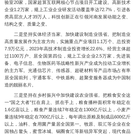
验室20家，国家超算互联网核心节点项目开工建设。高新技术
企业1.2万家，规上工业企业研发活动覆盖率达72.7%，引进各
类高层次人才39万人，科技创新正在引领河南发展动能之变、
结构之变、质量之变。
二是坚持实体经济当家、加快建设制造业强省。把制造业
高质量发展作为主攻方向，实施重点产业项目1.1万个、总投资
7.9万亿元，2023年高技术制造业投资增长22.6%。经营主体超
过1100万户、居全国第四位，规上工业企业2.5万家，先进装
备、电子信息、生物医药等战略性新兴产业成为拉动工业增长
的主力军。光通信芯片、传感器、超硬材料等产品市场占有率
居全国前列，宇通客车、中铁盾构、超聚变服务器成为中国制
造的靓丽名片。
三是坚持在乡村振兴中加快建设农业强省。把粮食安全这
一“国之大者”扛在肩上、抓在手上，粮食播种面积常年稳定在
1.6亿亩以上，粮食产量连续7年稳定在1300亿斤以上，小麦产
量连续9年稳定在700亿斤以上，每年调出原粮及制成品600亿斤
以上，油料、食用菌产量居全国第一。牧原、双汇等企业在全
国独占鳌头，蜜雪冰城、锅圈食汇等新锐异军突起，现代食品