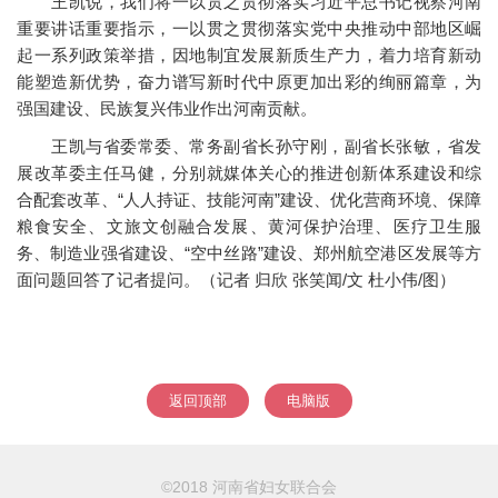
王凯说，我们将一以贯之贯彻落实习近平总书记视察河南
重要讲话重要指示，一以贯之贯彻落实党中央推动中部地区崛
起一系列政策举措，因地制宜发展新质生产力，着力培育新动
能塑造新优势，奋力谱写新时代中原更加出彩的绚丽篇章，为
强国建设、民族复兴伟业作出河南贡献。
王凯与省委常委、常务副省长孙守刚，副省长张敏，省发
展改革委主任马健，分别就媒体关心的推进创新体系建设和综
合配套改革、“人人持证、技能河南”建设、优化营商环境、保障
粮食安全、文旅文创融合发展、黄河保护治理、医疗卫生服
务、制造业强省建设、“空中丝路”建设、郑州航空港区发展等方
面问题回答了记者提问。（记者 归欣 张笑闻/文 杜小伟/图）
返回顶部
电脑版
©2018 河南省妇女联合会