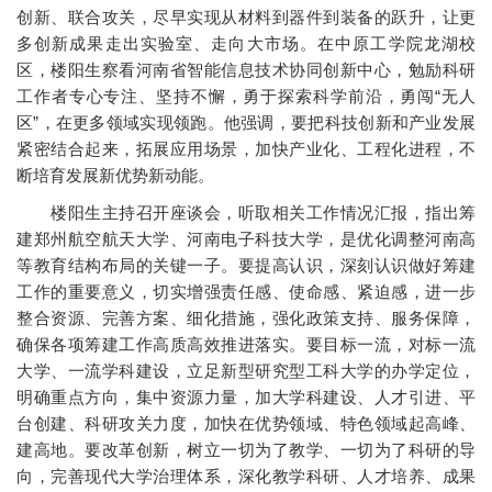
创新、联合攻关，尽早实现从材料到器件到装备的跃升，让更
多创新成果走出实验室、走向大市场。在中原工学院龙湖校
区，楼阳生察看河南省智能信息技术协同创新中心，勉励科研
工作者专心专注、坚持不懈，勇于探索科学前沿，勇闯“无人
区”，在更多领域实现领跑。他强调，要把科技创新和产业发展
紧密结合起来，拓展应用场景，加快产业化、工程化进程，不
断培育发展新优势新动能。
楼阳生主持召开座谈会，听取相关工作情况汇报，指出筹
建郑州航空航天大学、河南电子科技大学，是优化调整河南高
等教育结构布局的关键一子。要提高认识，深刻认识做好筹建
工作的重要意义，切实增强责任感、使命感、紧迫感，进一步
整合资源、完善方案、细化措施，强化政策支持、服务保障，
确保各项筹建工作高质高效推进落实。要目标一流，对标一流
大学、一流学科建设，立足新型研究型工科大学的办学定位，
明确重点方向，集中资源力量，加大学科建设、人才引进、平
台创建、科研攻关力度，加快在优势领域、特色领域起高峰、
建高地。要改革创新，树立一切为了教学、一切为了科研的导
向，完善现代大学治理体系，深化教学科研、人才培养、成果